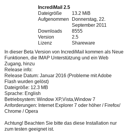
Ihre E-Mail
IncrediMail 2.5
Adresse:
Dateigröße
13.2 MiB
E-Mail
Aufgenommen
Donnerstag, 22.
September 2011
Downloads
8555
Version
2.5
E-Mail bestätigen
Lizenz
Shareware
In dieser Beta Version von IncrediMail kommen als Neue
Funktionen, die IMAP Unterstützung und ein Web
Zugang, hinzu
Release info:
Release Datum: Januar 2016 (Probleme mit Adobe
Flash wurden gelöst)
Dateigröße: 12.3 MB
Sprache: English
Betriebsystem: Window XP,Vista,Window 7
Anforderungen: Internet Explorer 7 oder höher / Firefox/
Chrome / Opera
Achtung! Beachten Sie bitte das diese Installation nur
zum testen geeignet ist.