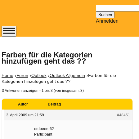
Suchen
nach:
Anmelden
Abonnieren Sie den
14-tägig
erscheinenden
Farben für die Kategorien
hinzufügen geht das ??
Newsletter von
Mailhilfe.de
kostenlos.
Home
-›
Foren
-›
Outlook
-›
Outlook Allgemein
-›
Farben für die
Der ständig aktuelle
Kategorien hinzufügen geht das ??
Tipps zu Thema
3 Antworten anzeigen - 1 bis 3 (von insgesamt 3)
Email für Sie
bereithält!
Autor
Beitrag
Wie z.B. Outlook,
3. April 2009 um 21:59
#48451
GMail, Thunderbird
oder auch
erdbeere62
KuNoMail, usw.
Participant