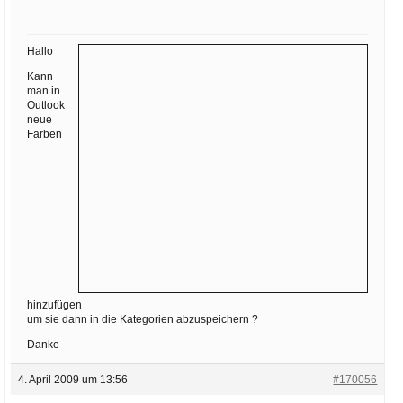
Ihre E-Mail
Adresse:
Hallo
E-Mail
Kann
man in
Outlook
E-Mail bestätigen
neue
Farben
hinzufügen
um sie dann in die Kategorien abzuspeichern ?
Danke
4. April 2009 um 13:56
#170056