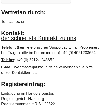
Ihre E-Mail
Adresse:
Vertreten durch:
E-Mail
Tom Janocha
E-Mail bestätigen
Kontakt:
der schnellste Kontakt zu uns
Telefon
:
(kein telefonischer Support zu Email Problemen/
bei Fragen
bitte im Forum melden
) +49 (0) 4051203654
Telefax
: +49 (0) 3212-1248652
E-Mail
:
webmaster[at]mailhilfe.de verwenden Sie bitte
unser Kontaktformular
Registereintrag:
Eintragung im Handelsregister.
Registergericht:Hamburg
Registernummer: HR B 122322