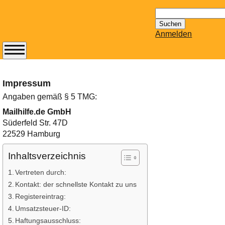
Suchen
nach:
Anmelden
Abonnieren Sie den
14-tägig
Impressum
erscheinenden
Newsletter von
Angaben gemäß § 5 TMG:
Mailhilfe.de
Mailhilfe.de GmbH
kostenlos.
Süderfeld Str. 47D
Der ständig aktuelle
22529 Hamburg
Tipps zu Thema
Email für Sie
Inhaltsverzeichnis
bereithält!
Vertreten durch:
Wie z.B. Outlook,
Kontakt: der schnellste Kontakt zu uns
GMail, Thunderbird
Registereintrag:
oder auch
Umsatzsteuer-ID:
KuNoMail, usw.
Haftungsausschluss: