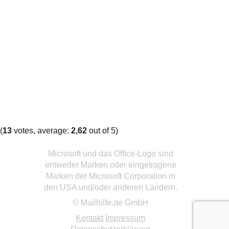
(
13
votes, average:
2,62
out of 5)
Microsoft und das Office-Logo sind
entweder Marken oder eingetragene
Marken der Microsoft Corporation in
den USA und/oder anderen Ländern.
© Mailhilfe.de GmbH
Kontakt
Impressum