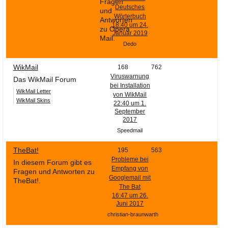
Fragen
Deutsches
und
Wörterbuch
Antworten
18:40 um 24.
zu Opera
Januar 2019
Mail.
Dedo
WikMail
168
762
Viruswarnung
Das WikMail Forum
bei Installation
WikMail Letter
von WikMail
WikMail Skins
22:40 um 1.
September
2017
Speedmail
TheBat!
195
563
Probleme bei
In diesem Forum gibt es
Empfang von
Fragen und Antworten zu
Googlemail mit
TheBat!.
The Bat
16:47 um 26.
Juni 2017
christian-braunwarth