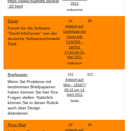
https://www.mailhilfe.de/test
2012
-10.html
mabussma
David
34
68
Antwort auf:
Forum für die Software
Download von
"David InfoCenter" von der
David Info
deutsche Softwareschmiede
CENTER –
Tobit.
186501
17:42 um 31.
Mai 2011
tobitnutzer
Briefpapier
101
322
Antwort auf:
Wenn Sie Probleme mit
Mist – 185877
bestimmten Briefpapieren
09:32 um 14.
haben können Sie hier Ihre
April 2011
Fragen stellen. Natürlich
Nobbi
können Sie in dieser Rubrik
auch über Design
diskutieren.
Poco Mail
39
94
Antwort auf: