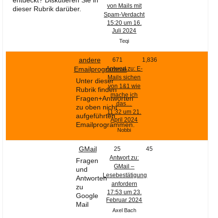
entdeckt? Diskutieren Sie in
von Mails mit
dieser Rubrik darüber.
Spam-Verdacht
15:20 um 16.
Juli 2024
Teqi
andere
671
1,836
Emailprogramme
Antwort zu: E-
Mails sichen
Unter dieser
von 1&1 wie
Rubrik finden
mache ich
Fragen+Antworten
das…
zu oben nicht
11:32 um 21.
aufgeführten
April 2024
Emailprogrammen.
Nobbi
GMail
25
45
Antwort zu:
Fragen
GMail –
und
Lesebestätigung
Antworten
anfordern
zu
17:53 um 23.
Google
Februar 2024
Mail
Axel Bach