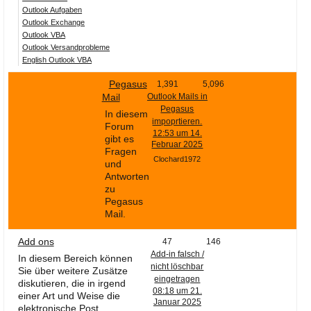
Outlook Aufgaben
Outlook Exchange
Outlook VBA
Outlook Versandprobleme
English Outlook VBA
Pegasus
1,391
5,096
Mail
Outlook Mails in
Pegasus
In diesem
impoprtieren.
Forum
12:53 um 14.
gibt es
Februar 2025
Fragen
Clochard1972
und
Antworten
zu
Pegasus
Mail.
Add ons
47
146
Add-in falsch /
In diesem Bereich können
nicht löschbar
Sie über weitere Zusätze
eingetragen
diskutieren, die in irgend
08:18 um 21.
einer Art und Weise die
Januar 2025
elektronische Post