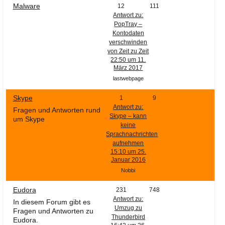
Malware
12
111
Antwort zu:
PopTray –
Kontodaten
verschwinden
von Zeit zu Zeit
22:50 um 11.
März 2017
lastwebpage
Skype
1
9
Antwort zu:
Fragen und Antworten rund
Skype – kann
um Skype
keine
Sprachnachrichten
aufnehmen
15:10 um 25.
Januar 2016
Nobbi
Eudora
231
748
Antwort zu:
In diesem Forum gibt es
Umzug zu
Fragen und Antworten zu
Thunderbird
Eudora.