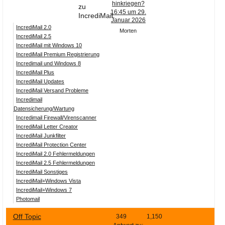
hinkriegen?
zu
16:45 um 29.
IncrediMail.
Januar 2026
IncrediMail 2.0
Morten
IncrediMail 2.5
IncrediMail mit Windows 10
IncrediMail Premium Registrierung
Incredimail und Windows 8
IncrediMail Plus
IncrediMail Updates
IncrediMail Versand Probleme
Incredimail
Datensicherung/Wartung
Incredimail Firewall/Virenscanner
IncrediMail Letter Creator
IncrediMail Junkfilter
IncrediMail Protection Center
IncrediMail 2.0 Fehlermeldungen
IncrediMail 2.5 Fehlermeldungen
IncrediMail Sonstiges
IncrediMail+Windows Vista
IncrediMail+Windows 7
Photomail
Off Topic
349
1,150