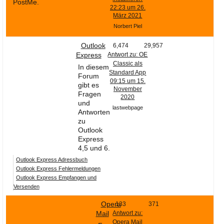
PostMe.
22:23 um 26.
März 2021
Norbert Piel
Outlook
6,474
29,957
Express
Antwort zu: OE
Classic als
In diesem
Standard App
Forum
09:15 um 15.
gibt es
November
Fragen
2020
und
lastwebpage
Antworten
zu
Outlook
Express
4,5 und 6.
Outlook Express Adressbuch
Outlook Express Fehlermeldungen
Outlook Express Empfangen und
Versenden
Opera
133
371
Mail
Antwort zu:
Opera Mail