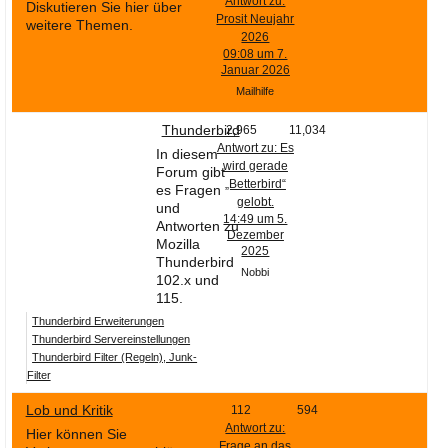
Antwort zu:
Diskutieren Sie hier über
Prosit Neujahr
weitere Themen.
2026
09:08 um 7.
Januar 2026
Mailhilfe
Thunderbird
2,965
11,034
Antwort zu: Es
In diesem
wird gerade
Forum gibt
„Betterbird“
es Fragen
gelobt.
und
14:49 um 5.
Antworten zu
Dezember
Mozilla
2025
Thunderbird
Nobbi
102.x und
115.
Thunderbird Erweiterungen
Thunderbird Servereinstellungen
Thunderbird Filter (Regeln), Junk-
Filter
Lob und Kritik
112
594
Antwort zu:
Hier können Sie
Frage an das