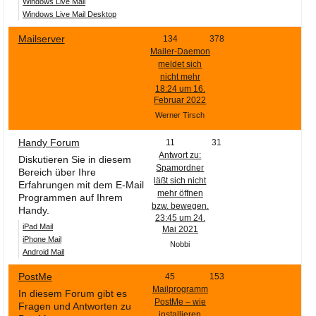
Windows Live Mail
Windows Live Mail Desktop
Mailserver
134
378
Mailer-Daemon
meldet sich
nicht mehr
18:24 um 16.
Februar 2022
Werner Tirsch
Handy Forum
11
31
Antwort zu:
Diskutieren Sie in diesem
Spamordner
Bereich über Ihre
läßt sich nicht
Erfahrungen mit dem E-Mail
mehr öffnen
Programmen auf Ihrem
bzw. bewegen.
Handy.
23:45 um 24.
iPad Mail
Mai 2021
iPhone Mail
Nobbi
Android Mail
PostMe
45
153
Mailprogramm
In diesem Forum gibt es
PostMe – wie
Fragen und Antworten zu
installieren