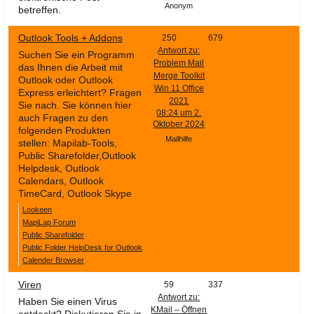
Anonym
betreffen.
Outlook Tools + Addons
250
679
Antwort zu:
Suchen Sie ein Programm
Problem Mail
das Ihnen die Arbeit mit
Merge Toolkit
Outlook oder Outlook
Win 11 Office
Express erleichtert? Fragen
2021
Sie nach. Sie können hier
08:24 um 2.
auch Fragen zu den
Oktober 2024
folgenden Produkten
Mailhilfe
stellen: Mapilab-Tools,
Public Sharefolder,Outlook
Helpdesk, Outlook
Calendars, Outlook
TimeCard, Outlook Skype
Lookeen
MapiLap Forum
Public Sharefolder
Public Folder HelpDesk for Outlook
Calender Browser
Viren
59
337
Antwort zu:
Haben Sie einen Virus
KMail – Öffnen