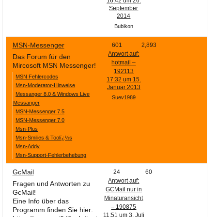
16:42 um 26.
September
2014
Bubikon
MSN-Messenger
601
2,893
Antwort auf:
Das Forum für den
hotmail –
Mircosoft MSN Messenger!
192113
MSN Fehlercodes
17:32 um 15.
Msn-Moderator-Hinweise
Januar 2013
Messanger 8.0 & Windows Live
Suev1989
Messanger
MSN-Messenger 7.5
MSN-Messenger 7.0
Msn-Plus
Msn-Smilies & Toolï¿½s
Msn-Addy
Msn-Support-Fehlerbehebung
GcMail
24
60
Antwort auf:
Fragen und Antworten zu
GCMail nur in
GcMail!
Minaturansicht
Eine Info über das
– 190875
Programm finden Sie hier:
11:51 um 3. Juli