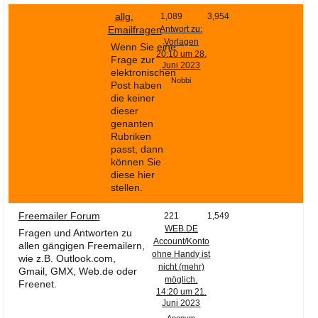
allg.
1,089
3,954
Emailfragen
Antwort zu:
Vorlagen
Wenn Sie eine
20:10 um 28.
Frage zur
Juni 2023
elektronischen
Nobbi
Post haben
die keiner
dieser
genanten
Rubriken
passt, dann
können Sie
diese hier
stellen.
Freemailer Forum
221
1,549
WEB.DE
Fragen und Antworten zu
Account/Konto
allen gängigen Freemailern,
ohne Handy ist
wie z.B. Outlook.com,
nicht (mehr)
Gmail, GMX, Web.de oder
möglich.
Freenet.
14:20 um 21.
Juni 2023