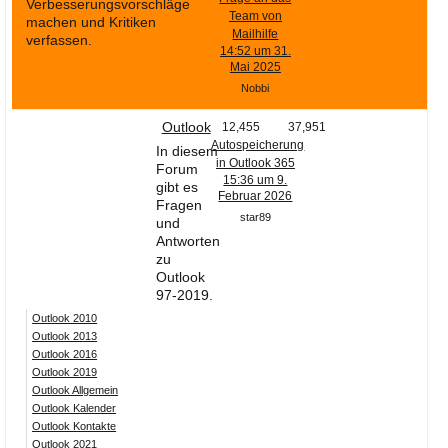
Verbesserungsvorschläge
Team von
machen und Kritiken
Mailhilfe
verfassen.
14:52 um 31.
Mai 2025
Nobbi
Outlook
12,455
37,951
Autospeicherung
In diesem
in Outlook 365
Forum
15:36 um 9.
gibt es
Februar 2026
Fragen
star89
und
Antworten
zu
Outlook
97-2019.
Outlook 2010
Outlook 2013
Outlook 2016
Outlook 2019
Outlook Allgemein
Outlook Kalender
Outlook Kontakte
Outlook 2021