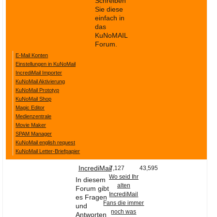
Schreiben
Ihre E-Mail
Sie diese
Adresse:
einfach in
das
E-Mail
KuNoMAIL
Forum.
E-Mail Konten
E-Mail bestätigen
Einstellungen in KuNoMail
IncrediMail Importer
KuNoMail Aktivierung
KuNoMail Prototyp
KuNoMail Shop
Magic Editor
Medienzentrale
Movie Maker
SPAM Manager
KuNoMail english request
KuNoMail Letter-Briefpapier
IncrediMail
7,127
43,595
Wo seid Ihr
In diesem
alten
Forum gibt
IncrediMail
es Fragen
Fans die immer
und
noch was
Antworten