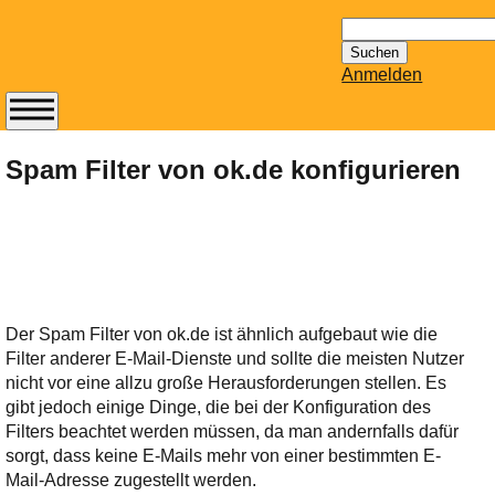
Suchen
nach:
Anmelden
Abonnieren Sie den
14-tägig
Spam Filter von ok.de konfigurieren
erscheinenden
Newsletter von
Mailhilfe.de
kostenlos.
Der ständig aktuelle
Tipps zu Thema
Der Spam Filter von ok.de ist ähnlich aufgebaut wie die
Email für Sie
Filter anderer E-Mail-Dienste und sollte die meisten Nutzer
bereithält!
nicht vor eine allzu große Herausforderungen stellen. Es
Wie z.B. Outlook,
gibt jedoch einige Dinge, die bei der Konfiguration des
GMail, Thunderbird
Filters beachtet werden müssen, da man andernfalls dafür
oder auch
sorgt, dass keine E-Mails mehr von einer bestimmten E-
KuNoMail, usw.
Mail-Adresse zugestellt werden.