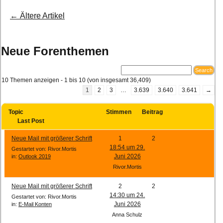
←
Ältere Artikel
Post navigation
Neue Forenthemen
10 Themen anzeigen - 1 bis 10 (von insgesamt 36,409)
1
2
3
…
3.639
3.640
3.641
→
Topic
Stimmen
Beitrag
Last Post
Neue Mail mit größerer Schrift
1
2
18:54 um 29.
Gestartet von: Rivor.Mortis
Juni 2026
in:
Outlook 2019
Rivor.Mortis
Neue Mail mit größerer Schrift
2
2
14:30 um 24.
Gestartet von: Rivor.Mortis
Juni 2026
in:
E-Mail Konten
Anna Schulz