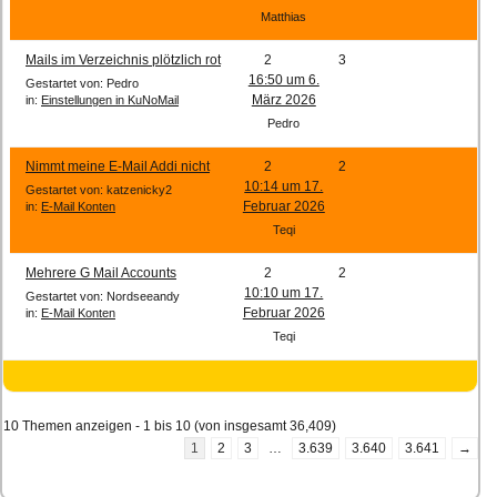
Matthias
Mails im Verzeichnis plötzlich rot
2
3
16:50 um 6.
Gestartet von: Pedro
März 2026
in:
Einstellungen in KuNoMail
Pedro
Nimmt meine E-Mail Addi nicht
2
2
10:14 um 17.
Gestartet von: katzenicky2
Februar 2026
in:
E-Mail Konten
Teqi
Mehrere G Mail Accounts
2
2
10:10 um 17.
Gestartet von: Nordseeandy
Februar 2026
in:
E-Mail Konten
Teqi
10 Themen anzeigen - 1 bis 10 (von insgesamt 36,409)
1
2
3
…
3.639
3.640
3.641
→