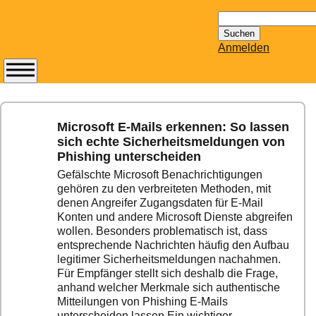
Suchen
nach:
Anmelden
Abonnieren Sie den
14-tägig
erscheinenden
Microsoft E-Mails erkennen: So lassen
Newsletter von
sich echte Sicherheitsmeldungen von
Mailhilfe.de
Phishing unterscheiden
kostenlos.
Gefälschte Microsoft Benachrichtigungen
Der ständig aktuelle
gehören zu den verbreiteten Methoden, mit
Tipps zu Thema
denen Angreifer Zugangsdaten für E-Mail
Email für Sie
Konten und andere Microsoft Dienste abgreifen
wollen. Besonders problematisch ist, dass
bereithält!
entsprechende Nachrichten häufig den Aufbau
Wie z.B. Outlook,
legitimer Sicherheitsmeldungen nachahmen.
GMail, Thunderbird
Für Empfänger stellt sich deshalb die Frage,
oder auch
anhand welcher Merkmale sich authentische
KuNoMail, usw.
Mitteilungen von Phishing E-Mails
unterscheiden lassen.Ein wichtiger