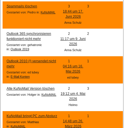
Spammails löschen
3
3
18:44 um 17.
Gestartet von: Pedro
in:
KuNoMAIL
Juni 2026
Anna Schulz
Outlook 365 synchronisieren
2
2
funktioniert nicht mehr
11:17 um 9. Juni
2026
Gestartet von: gehatronic
in:
Outlook 2019
Anna Schulz
Outlook 2010 (!) versendet nicht
1
1
mehr
04:16 um 16.
Mai 2026
Gestartet von: ed lubey
in:
E-Mail Konten
ed lubey
Alte KuNoMail Version löschen
2
3
19:12 um 4. Mai
Gestartet von: Holger
in:
KuNoMAIL
2026
Heimo
KuNoMail bringt PC zum Absturz
1
1
14:48 um 26.
Gestartet von: Matthias
März 2026
in:
KuNoMAIL