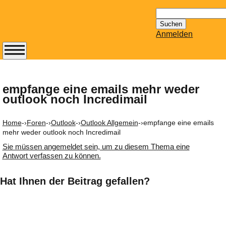
Suchen
nach:
Anmelden
Abonnieren Sie den
14-tägig
erscheinenden
empfange eine emails mehr weder
outlook noch Incredimail
Newsletter von
Mailhilfe.de
kostenlos.
Home
-›
Foren
-›
Outlook
-›
Outlook Allgemein
-›
empfange eine emails
Der ständig aktuelle
mehr weder outlook noch Incredimail
Tipps zu Thema
Sie müssen angemeldet sein, um zu diesem Thema eine
Email für Sie
Antwort verfassen zu können.
bereithält!
Wie z.B. Outlook,
Hat Ihnen der Beitrag gefallen?
GMail, Thunderbird
oder auch
KuNoMail, usw.