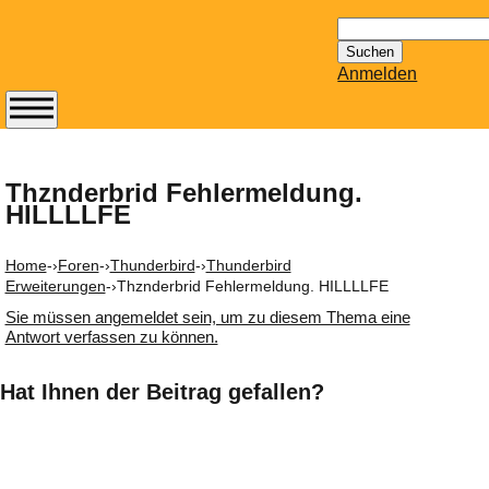
Suchen
nach:
Anmelden
Abonnieren Sie den
14-tägig
erscheinenden
Thznderbrid Fehlermeldung.
HILLLLFE
Newsletter von
Mailhilfe.de
kostenlos.
Home
-›
Foren
-›
Thunderbird
-›
Thunderbird
Der ständig aktuelle
Erweiterungen
-›
Thznderbrid Fehlermeldung. HILLLLFE
Tipps zu Thema
Sie müssen angemeldet sein, um zu diesem Thema eine
Email für Sie
Antwort verfassen zu können.
bereithält!
Wie z.B. Outlook,
Hat Ihnen der Beitrag gefallen?
GMail, Thunderbird
oder auch
KuNoMail, usw.