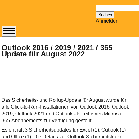
Suchen
nach:
Anmelden
Abonnieren Sie den
14-tägig
Outlook 2016 / 2019 / 2021 / 365
Update für August 2022
erscheinenden
Newsletter von
Mailhilfe.de
kostenlos.
Der ständig aktuelle
Tipps zu Thema
Email für Sie
Das Sicherheits- und Rollup-Update für August wurde für
bereithält!
alle Click-to-Run-Installationen von Outlook 2016, Outlook
Wie z.B. Outlook,
2019, Outlook 2021 und Outlook als Teil eines Microsoft
GMail, Thunderbird
365-Abonnements zur Verfügung gestellt.
oder auch
Es enthält 3 Sicherheitsupdates für Excel (1), Outlook (1)
KuNoMail, usw.
und Office (1). Die Details zur Outlook-Sicherheitslücke