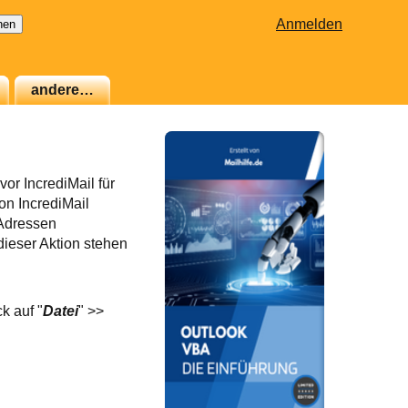
Anmelden
andere…
or IncrediMail für
on IncrediMail
-Adressen
dieser Aktion stehen
k auf "
Datei
" >>