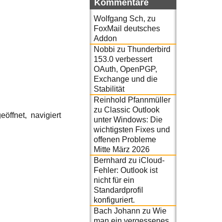
Kommentare
Wolfgang Sch,
zu
FoxMail deutsches
Addon
Nobbi
zu
Thunderbird
153.0 verbessert
OAuth, OpenPGP,
Exchange und die
Stabilität
Reinhold Pfannmüller
zu
Classic Outlook
öffnet, navigiert
unter Windows: Die
wichtigsten Fixes und
offenen Probleme
Mitte März 2026
Bernhard
zu
iCloud-
Fehler: Outlook ist
nicht für ein
Standardprofil
konfiguriert.
Bach Johann
zu
Wie
man ein vergessenes