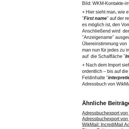
Bild: WKM-Kontakte-im
+ Hier sieht man, wie er
"
First name
" auf der 
es möglich ist, den V
Anschließend wird der 
"Anzeigename" ausgewä
Übereinstimmung von 
man nun für jedes zu i
auf die Schalfläche "
I
+ Nach dem Import sieh
ordentlich – bis auf di
Feldinhalte "
interpreti
Adressbuch von WikMai
Ähnliche Beiträg
Adressbuchexport von
Adressbuchexport von 
WikMail: IncrediMail A