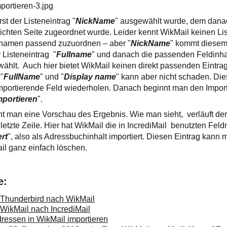
portieren-3.jpg
st der Listeneintrag "
NickName
" ausgewählt wurde, dem dana
reichten Seite zugeordnet wurde. Leider kennt WikMail keinen Li
ornamen passend zuzuordnen – aber "
NickName
" kommt diesem
Listeneintrag "
Fullname
" und danach die passenden Feldinha
hlt. Auch hier bietet WikMail keinen direkt passenden Eintrag
"
FullName
" und "
Display name
" kann aber nicht schaden. Die
mportierende Feld wiederholen. Danach beginnt man den Import
mportieren
".
t man eine Vorschau des Ergebnis. Wie man sieht, verläuft der 
e letzte Zeile. Hier hat WikMail die in IncrediMail benutzten Fel
ert
", also als Adressbuchinhalt importiert. Diesen Eintrag kann 
l ganz einfach löschen.
e:
 Thunderbird nach WikMail
WikMail nach IncrediMail
dressen in WikMail importieren