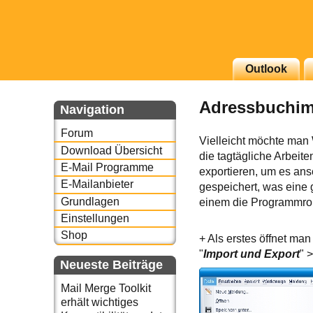
g erscheinenden Newsletter
Outlook
zu Thema Email für Sie
Adressbuchimp
Navigation
underbird oder auch
Forum
Vielleicht möchte man 
Download Übersicht
die tagtägliche Arbeit
E-Mail Programme
exportieren, um es ans
E-Mailanbieter
gespeichert, was eine 
Grundlagen
einem die Programmrout
Einstellungen
Shop
+ Als erstes öffnet man
"
Import und Export
" 
Neueste Beiträge
Mail Merge Toolkit
erhält wichtiges