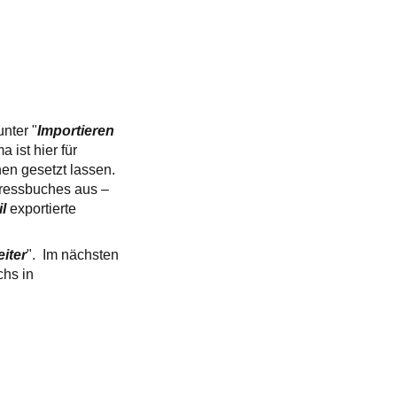
unter "
Importieren
ist hier für
en gesetzt lassen.
dressbuches aus –
il
exportierte
iter
". Im nächsten
chs in