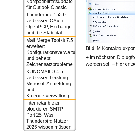
Kompatibilitätsupdate
für Outlook Classic
Thunderbird 153.0
verbessert OAuth,
OpenPGP, Exchange
und die Stabilität
Mail Merge Toolkit 7.5
erweitert
Bild:IM-Kontakte-expor
Konfigurationsverwaltung
+ Im nächsten Dialogfe
und behebt
werden soll – hier ent
Zeichensatzprobleme
KUNOMAIL 3.4.5
verbessert Leistung,
Microsoft Anmeldung
und
Kalenderverwaltung
Internetanbieter
blockieren SMTP
Port 25: Was
Thunderbird Nutzer
2026 wissen müssen