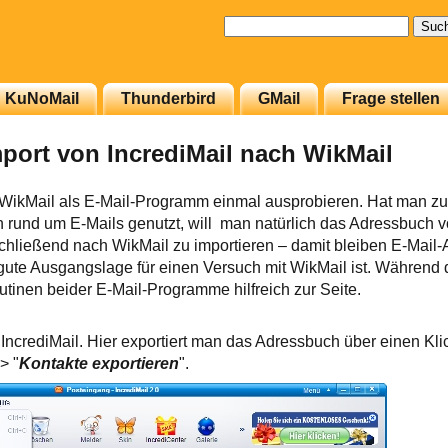
Suchen
nach:
KuNoMail
Thunderbird
GMail
Frage stellen
ort von IncrediMail nach WikMail
WikMail als E-Mail-Programm einmal ausprobieren. Hat man zuv
en rund um E-Mails genutzt, will man natürlich das Adressbuch v
chließend nach WikMail zu importieren – damit bleiben E-Mail
gute Ausgangslage für einen Versuch mit WikMail ist. Während 
inen beider E-Mail-Programme hilfreich zur Seite.
 IncrediMail. Hier exportiert man das Adressbuch über einen Klic
>> "
Kontakte exportieren
".