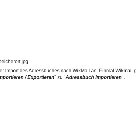
eicherort.jpg
er Import des Adressbuches nach WikMail an. Einmal Wikmail ge
mportieren / Exportieren
" zu "
Adressbuch importieren
".