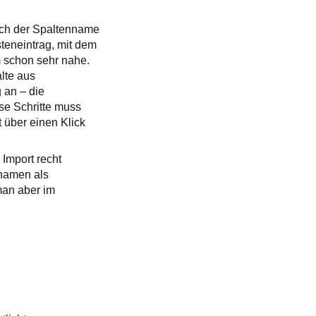
ch der Spaltenname
steneintrag, mit dem
 schon sehr nahe.
lte aus
 an – die
se Schritte muss
 über einen Klick
Import recht
dnamen als
man aber im