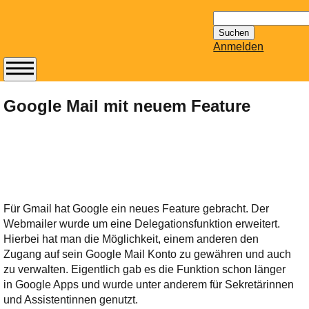
Suchen
nach:
Anmelden
Abonnieren Sie den
14-tägig
Google Mail mit neuem Feature
erscheinenden
Newsletter von
Mailhilfe.de
kostenlos.
Der ständig aktuelle
Tipps zu Thema
Für Gmail hat Google ein neues Feature gebracht. Der
Email für Sie
Webmailer wurde um eine Delegationsfunktion erweitert.
bereithält!
Hierbei hat man die Möglichkeit, einem anderen den
Wie z.B. Outlook,
Zugang auf sein Google Mail Konto zu gewähren und auch
GMail, Thunderbird
zu verwalten. Eigentlich gab es die Funktion schon länger
oder auch
in Google Apps und wurde unter anderem für Sekretärinnen
KuNoMail, usw.
und Assistentinnen genutzt.