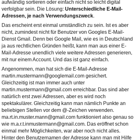
Ihre E-Mail
aufwändig sortieren oder einfach nicht so leicht digital
Adresse:
verfolgbar sein. Die Lösung:
Unterschiedliche E-Mail-
Adressen, je nach Verwendungszweck
.
E-Mail
Das erscheint erst einmal umständlich zu sein. Ist es aber
nicht, zumindest nicht für Benutzer von Googles E-Mail-
Dienst Gmail. Denn bei Google Mail, wie es in Deutschland
E-Mail bestätigen
ja aus rechtlichen Gründen heißt, kann man aus einer E-
Mail-Adresse unendlich viele weitere Adressen generieren,
mit nur einem Account. Und das ist ganz einfach.
Angenommen, man hat sich die E-Mail-Adresse
martin.mustermann@googlemail.com gesichert.
Gleichzeitig ist man immer auch unter
martin.mustermann@gmail.com erreichbar. Das sind aber
natürlich erst zwei Adressen, aber es wird noch
spektakulärer. Gleichzeitig kann man nämlich Punkte an
beliebigen Stellen vor dem @-Zeichen verwenden.
ma.rt.in.muster.mann@gmail.com funktioniert also genau so
wie m.a.r.t.inmustermann@gmail.com. Das eröffnet schon
einmal mehr Möglichkeiten, war aber noch nicht alles.
Hinter den Benutzernamen der Adresse kann man mit Hilfe