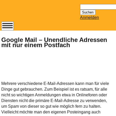
Suchen
nach:
Anmelden
Abonnieren Sie den
14-tägig
Google Mail – Unendliche Adressen
mit nur einem Postfach
erscheinenden
Newsletter von
Mailhilfe.de
kostenlos.
Der ständig aktuelle
Tipps zu Thema
Email für Sie
Mehrere verschiedene E-Mail-Adressen kann man für viele
bereithält!
Dinge gut gebrauchen. Zum Beispiel ist es ratsam, für alle
Wie z.B. Outlook,
nicht so wichtigen Anmeldungen etwa in Onlineforen oder
GMail, Thunderbird
Diensten nicht die primäre E-Mail-Adresse zu verwenden,
oder auch
um Spam von dieser so gut wie möglich fern zu halten.
KuNoMail, usw.
Vielleicht möchte man den eigenen Posteingang auch