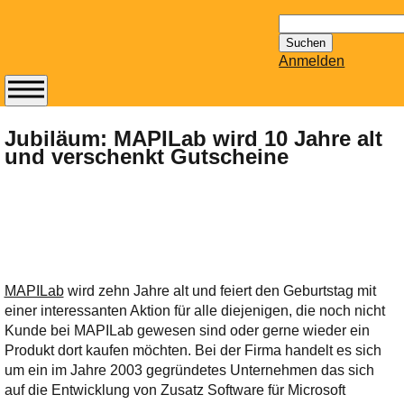
Suchen
nach:
Anmelden
Abonnieren Sie den
14-tägig
Jubiläum: MAPILab wird 10 Jahre alt
und verschenkt Gutscheine
erscheinenden
Newsletter von
Mailhilfe.de
kostenlos.
Der ständig aktuelle
Tipps zu Thema
Email für Sie
MAPILab
wird zehn Jahre alt und feiert den Geburtstag mit
bereithält!
einer interessanten Aktion für alle diejenigen, die noch nicht
Wie z.B. Outlook,
Kunde bei MAPILab gewesen sind oder gerne wieder ein
GMail, Thunderbird
Produkt dort kaufen möchten. Bei der Firma handelt es sich
oder auch
um ein im Jahre 2003 gegründetes Unternehmen das sich
KuNoMail, usw.
auf die Entwicklung von Zusatz Software für Microsoft