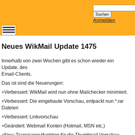
Suchen
nach:
Anmelden
Abonnieren Sie den
14-tägig
Neues WikMail Update 1475
erscheinenden
Newsletter von
Innerhalb von zwei Wochen gibt es schon wieder ein
Mailhilfe.de
Update, des
kostenlos.
Email-Clients.
Der ständig aktuelle
Das ist sind die Neuerungen:
Tipps zu Thema
+Verbessert: WikMail wird nun ohne Mailchecker minimiert.
Email für Sie
bereithält!
+Verbessert: Die eingebaute Vorschau, entpackt nun *.rar
Wie z.B. Outlook,
Dateien
GMail, Thunderbird
+Verbessert: Linkvorschau
oder auch
+Geändert: Webmail Konten (Hotmail, MSN etc.)
KuNoMail, usw.
+Neu: Transparenzfunktion für die Thumbnail Vorschau