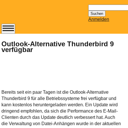
Suchen
nach:
Anmelden
Abonnieren Sie den
14-tägig
Outlook-Alternative Thunderbird 9
verfügbar
erscheinenden
Newsletter von
Mailhilfe.de
kostenlos.
Der ständig aktuelle
Tipps zu Thema
Email für Sie
Bereits seit ein paar Tagen ist die Outlook-Alternative
bereithält!
Thunderbird 9 für alle Betriebssysteme frei verfügbar und
Wie z.B. Outlook,
kann kostenlos heruntergeladen werden. Ein Update wird
GMail, Thunderbird
dringend empfohlen, da sich die Performance des E-Mail-
oder auch
Clienten durch das Update deutlich verbessert hat. Auch
KuNoMail, usw.
die Verwaltung von Datei-Anhängen wurde in der aktuellen