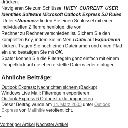
Ihre E-Mail
drücken.
Adresse:
Navigieren Sie zum Schlüssel
HKEY_CURRENT_USER
Identities Software Microsoft Outlook Express 5.0 Rules
E-Mail
.Unter <
Nummer
> finden Sie einen Schlüssel mit einer
individuellen Ziffernreihenfolge, die von
Rechner zu Rechner verschieden ist. Sichern Sie den
E-Mail bestätigen
kompletten Key, indem Sie im Menü
Datei
auf
Exportieren
klicken. Tragen Sie noch einen Dateinamen und einen Pfad
ein und bestätigen Sie mit
OK
.
Später können Sie die Filterregeln ganz einfach mit einem
Doppelklick auf die eben erstellte Datei wieder einfügen.
Ähnliche Beiträge:
Outlook Express: Nachrichten sichern (Backup)
Windows Live Mail: Filterregeln exportieren
Outlook-Express 6 Ordnerstruktur importieren
Dieser Beitrag wurde am
14. März 2003
unter
Outlook
Express
von
Mailhilfe
veröffentlicht.
-
Vorheriger Artikel
Nächster Artikel