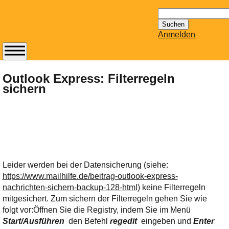
Suchen
nach:
Anmelden
Abonnieren Sie den
14-tägig
Outlook Express: Filterregeln
sichern
erscheinenden
Newsletter von
Mailhilfe.de
kostenlos.
Der ständig aktuelle
Tipps zu Thema
Email für Sie
Leider werden bei der Datensicherung (siehe:
bereithält!
https://www.mailhilfe.de/beitrag-outlook-express-
Wie z.B. Outlook,
nachrichten-sichern-backup-128-html
) keine Filterregeln
GMail, Thunderbird
mitgesichert. Zum sichern der Filterregeln gehen Sie wie
oder auch
folgt vor:
Öffnen Sie die Registry, indem Sie im Menü
KuNoMail, usw.
Start/Ausführen
den Befehl
regedit
eingeben und
Enter