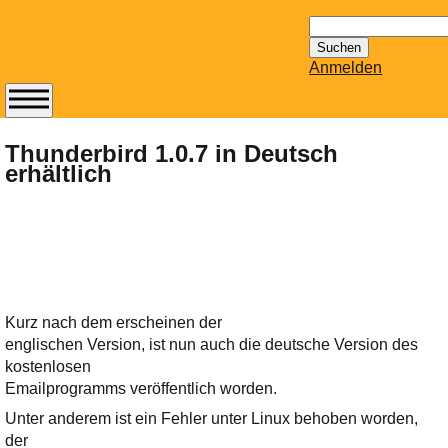
Suchen
nach:
Anmelden
Abonnieren Sie den
14-tägig
Thunderbird 1.0.7 in Deutsch
erhältlich
erscheinenden
Newsletter von
Mailhilfe.de
kostenlos.
Der ständig aktuelle
Tipps zu Thema
Email für Sie
Kurz nach dem erscheinen der
bereithält!
englischen Version, ist nun auch die deutsche Version des
Wie z.B. Outlook,
kostenlosen
GMail, Thunderbird
Emailprogramms veröffentlich worden.
oder auch
Unter anderem ist ein Fehler unter Linux behoben worden,
KuNoMail, usw.
der