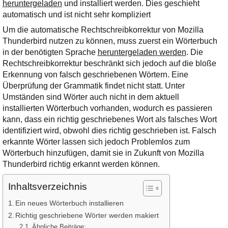
Ihre E-Mail
heruntergeladen
und installiert werden. Dies geschieht
Adresse:
automatisch und ist nicht sehr kompliziert
Um die automatische Rechtschreibkorrektur von Mozilla
E-Mail
Thunderbird nutzen zu können, muss zuerst ein Wörterbuch
in der benötigten Sprache
heruntergeladen werden
. Die
Rechtschreibkorrektur beschränkt sich jedoch auf die bloße
E-Mail bestätigen
Erkennung von falsch geschriebenen Wörtern. Eine
Überprüfung der Grammatik findet nicht statt. Unter
Umständen sind Wörter auch nicht in dem aktuell
installierten Wörterbuch vorhanden, wodurch es passieren
kann, dass ein richtig geschriebenes Wort als falsches Wort
identifiziert wird, obwohl dies richtig geschrieben ist. Falsch
erkannte Wörter lassen sich jedoch Problemlos zum
Wörterbuch hinzufügen, damit sie in Zukunft von Mozilla
Thunderbird richtig erkannt werden können.
Inhaltsverzeichnis
Ein neues Wörterbuch installieren
Richtig geschriebene Wörter werden makiert
Ähnliche Beiträge: