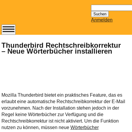
Suchen
nach:
Anmelden
Abonnieren Sie den
14-tägig
Thunderbird Rechtschreibkorrektur
– Neue Wörterbücher installieren
erscheinenden
Newsletter von
Mailhilfe.de
kostenlos.
Der ständig aktuelle
Tipps zu Thema
Email für Sie
Mozilla Thunderbird bietet ein praktisches Feature, das es
bereithält!
erlaubt eine automatische Rechtschreibkorrektur der E-Mail
Wie z.B. Outlook,
vorzunehmen. Nach der Installation stehen jedoch in der
GMail, Thunderbird
Regel keine Wörterbücher zur Verfügung und die
oder auch
Rechtschreibkorrektur ist nicht aktiviert. Um die Funktion
KuNoMail, usw.
nutzen zu können, müssen neue
Wörterbücher