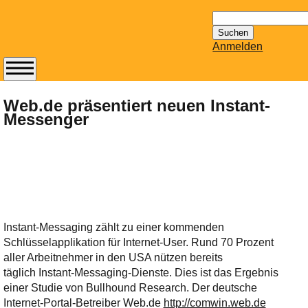
Suchen
nach:
Anmelden
Abonnieren Sie den
14-tägig
Web.de präsentiert neuen Instant-
Messenger
erscheinenden
Newsletter von
Mailhilfe.de
kostenlos.
Der ständig aktuelle
Tipps zu Thema
Email für Sie
bereithält!
Instant-Messaging zählt zu einer kommenden
Schlüsselapplikation für Internet-User. Rund 70 Prozent
Wie z.B. Outlook,
aller Arbeitnehmer in den USA nützen bereits
GMail, Thunderbird
täglich Instant-Messaging-Dienste. Dies ist das Ergebnis
oder auch
einer Studie von Bullhound Research. Der deutsche
KuNoMail, usw.
Internet-Portal-Betreiber Web.de
http://comwin.web.de