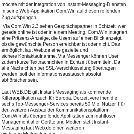
Ihre E-Mail
möchte mit der Integration von Instant-Messaging-Diensten
Adresse:
in seine Web-Applikation Com.Win auf diesen rollenden
Zug aufspringen.
E-Mail
Via Com.Win 2.3 sehen Gesprächspartner in Echtzeit, wer
gerade online ist oder in einem Meeting. Com.Win integriert
eine Präsenz-Anzeige, die Usern auf einen Blick anzeigt,
E-Mail bestätigen
ob die gewünschte Person erreichbar ist oder nicht. Das
ermöglicht laut Web.de eine gezielte und
sichere Kontaktaufnahme. Via Messenger können User
zudem kurze Textnachrichten in Echtzeit übermitteln. Da
alle Nachrichten per SSL-Verschlüsselung übertragen
werden, soll der Informationsaustausch absolut
abhörsicher sein.
Laut WEB.DE gilt Instant-Messaging als kommende
Killerapplikation auch für Europa. Derzeit vere inen die
sechs Top-Messenger-Services bereits 50 Mio. Nutzer. Für
den weiteren Ausbau der Kommunikationsplattform
Com.Win als übergreifende Applikation zum nahtlosen
Management aller Geräte und Medien stellt Instant-
Messaging laut Web.de einen weiteren
wichtigen Meilenstein dar.