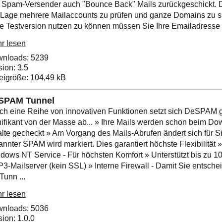
e Spam-Versender auch "Bounce Back" Mails zurückgeschickt. 
 Lage mehrere Mailaccounts zu prüfen und ganze Domains zu s
e Testversion nutzen zu können müssen Sie Ihre Emailadresse 
r lesen
nloads: 5239
sion: 3.5
eigröße: 104,49 kB
SPAM Tunnel
ch eine Reihe von innovativen Funktionen setzt sich DeSPAM 
nifikant von der Masse ab... » Ihre Mails werden schon beim D
alte gecheckt » Am Vorgang des Mails-Abrufen ändert sich für Si
annter SPAM wird markiert. Dies garantiert höchste Flexibilität »
dows NT Service - Für höchsten Komfort » Unterstützt bis zu 1
3-Mailserver (kein SSL) » Interne Firewall - Damit Sie entsch
Tunn ...
r lesen
nloads: 5036
sion: 1.0.0