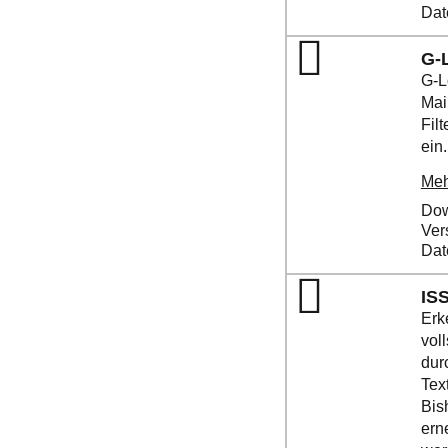
Dat
G-
G-L
Mai
Fil
ein. 
Meh
Dow
Ver
Dat
IS
Erk
vol
dur
Tex
Bis
ern