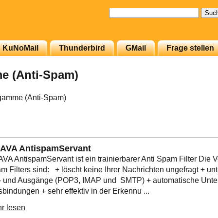
Suchen
nach:
KuNoMail
Thunderbird
GMail
Frage stellen
e (Anti-Spam)
ogamme (Anti-Spam)
AVA AntispamServant
VA AntispamServant ist ein trainierbarer Anti Spam Filter Die Vo
m Filters sind: + löscht keine Ihrer Nachrichten ungefragt + unte
- und Ausgänge (POP3, IMAP und SMTP) + automatische Unte
sbindungen + sehr effektiv in der Erkennu ...
r lesen