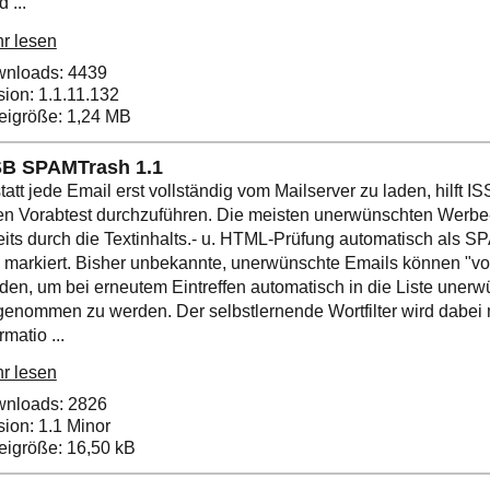
 ...
r lesen
nloads: 4439
sion: 1.1.11.132
eigröße: 1,24 MB
SB SPAMTrash 1.1
tatt jede Email erst vollständig vom Mailserver zu laden, hilft
en Vorabtest durchzuführen. Die meisten unerwünschten Werb
eits durch die Textinhalts.- u. HTML-Prüfung automatisch als 
 markiert. Bisher unbekannte, unerwünschte Emails können "vo
den, um bei erneutem Eintreffen automatisch in die Liste uner
genommen zu werden. Der selbstlernende Wortfilter wird dabei 
rmatio ...
r lesen
nloads: 2826
sion: 1.1 Minor
eigröße: 16,50 kB