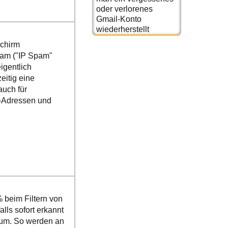
oder verlorenes
Gmail-Konto
wiederherstellt
schirm
pam ("IP Spam"
igentlich
eitig eine
auch für
P-Adressen und
 beim Filtern von
lls sofort erkannt
 um. So werden an