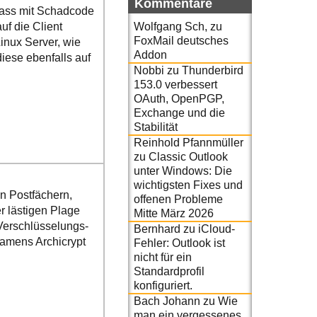
Kommentare
dass mit Schadcode
Wolfgang Sch,
zu
f die Client
FoxMail deutsches
inux Server, wie
Addon
iese ebenfalls auf
Nobbi
zu
Thunderbird
153.0 verbessert
OAuth, OpenPGP,
Exchange und die
Stabilität
Reinhold Pfannmüller
zu
Classic Outlook
unter Windows: Die
wichtigsten Fixes und
n Postfächern,
offenen Probleme
r lästigen Plage
Mitte März 2026
 Verschlüsselungs-
Bernhard
zu
iCloud-
namens Archicrypt
Fehler: Outlook ist
nicht für ein
Standardprofil
konfiguriert.
Bach Johann
zu
Wie
man ein vergessenes