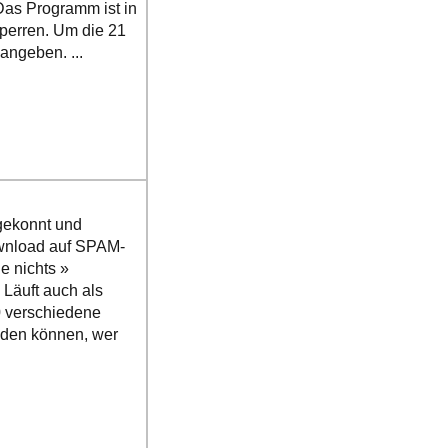
Das Programm ist in
perren. Um die 21
angeben. ...
gekonnt und
ownload auf SPAM-
e nichts »
 Läuft auch als
0 verschiedene
eiden können, wer