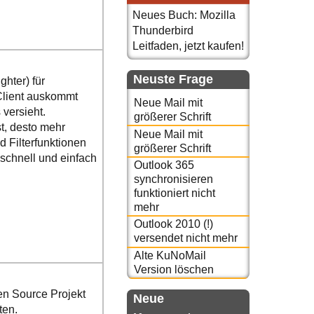
Neues Buch: Mozilla
Thunderbird
Leitfaden, jetzt kaufen!
Neuste Frage
hter) für
Client auskommt
Neue Mail mit
versieht.
größerer Schrift
st, desto mehr
Neue Mail mit
d Filterfunktionen
größerer Schrift
schnell und einfach
Outlook 365
synchronisieren
funktioniert nicht
mehr
Outlook 2010 (!)
versendet nicht mehr
Alte KuNoMail
Version löschen
n Source Projekt
Neue
ten.