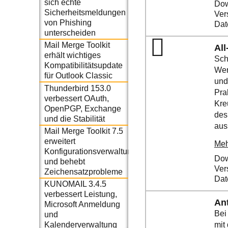
sich echte
Dow
Sicherheitsmeldungen
Ver
von Phishing
Dat
unterscheiden
Mail Merge Toolkit
Al
erhält wichtiges
Sch
Kompatibilitätsupdate
Wer
für Outlook Classic
und
Thunderbird 153.0
Pra
verbessert OAuth,
Kre
OpenPGP, Exchange
des
und die Stabilität
auss
Mail Merge Toolkit 7.5
erweitert
Meh
Konfigurationsverwaltung
Dow
und behebt
Ver
Zeichensatzprobleme
Dat
KUNOMAIL 3.4.5
verbessert Leistung,
An
Microsoft Anmeldung
Bei
und
mit
Kalenderverwaltung