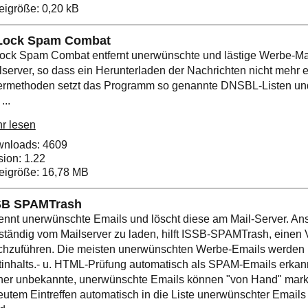
eigröße: 0,20 kB
Lock Spam Combat
ock Spam Combat entfernt unerwünschte und lästige Werbe-Mai
lserver, so dass ein Herunterladen der Nachrichten nicht mehr erf
termethoden setzt das Programm so genannte DNSBL-Listen und
...
r lesen
nloads: 4609
sion: 1.22
eigröße: 16,78 MB
SB SPAMTrash
ennt unerwünschte Emails und löscht diese am Mail-Server. Anst
lständig vom Mailserver zu laden, hilft ISSB-SPAMTrash, einen 
chzuführen. Die meisten unerwünschten Werbe-Emails werden b
tinhalts.- u. HTML-Prüfung automatisch als SPAM-Emails erkann
her unbekannte, unerwünschte Emails können "von Hand" marki
eutem Eintreffen automatisch in die Liste unerwünschter Emai