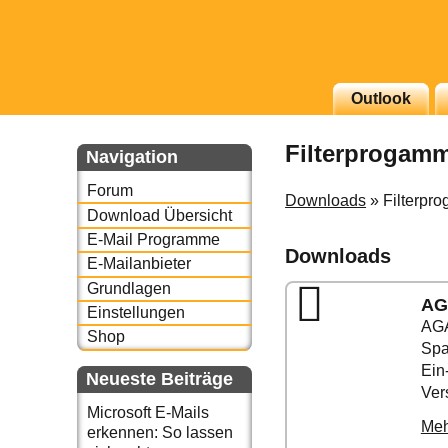
Outlook
g erscheinenden Newsletter
Filterprogamm
zu Thema Email für Sie
Navigation
Forum
underbird oder auch
Downloads
» Filterpr
Download Übersicht
E-Mail Programme
Downloads
E-Mailanbieter
Grundlagen
AG
Einstellungen
AGA
Shop
Spa
Ein
Neueste Beiträge
Ver
Microsoft E-Mails
Meh
erkennen: So lassen