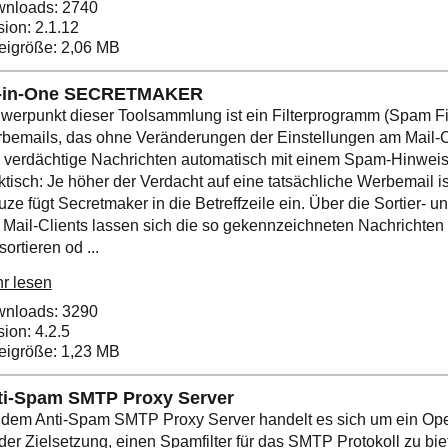
nloads: 2740
sion: 2.1.12
eigröße: 2,06 MB
l-in-One SECRETMAKER
werpunkt dieser Toolsammlung ist ein Filterprogramm (Spam Fig
bemails, das ohne Veränderungen der Einstellungen am Mail-
 verdächtige Nachrichten automatisch mit einem Spam-Hinweis 
ktisch: Je höher der Verdacht auf eine tatsächliche Werbemail i
uze fügt Secretmaker in die Betreffzeile ein. Über die Sortier- un
 Mail-Clients lassen sich die so gekennzeichneten Nachrichten 
ortieren od ...
r lesen
nloads: 3290
sion: 4.2.5
eigröße: 1,23 MB
ti-Spam SMTP Proxy Server
 dem Anti-Spam SMTP Proxy Server handelt es sich um ein Ope
 der Zielsetzung, einen Spamfilter für das SMTP Protokoll zu bie