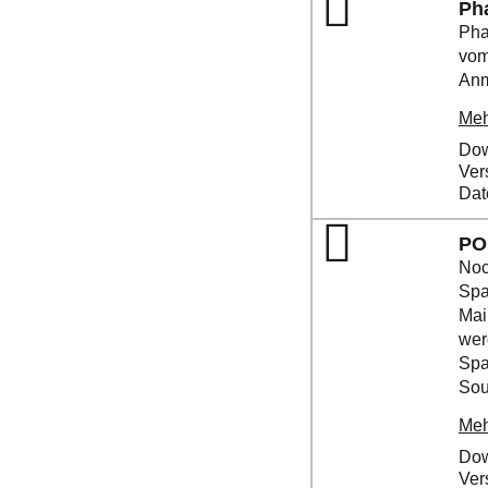
Ph
Pha
vom
Anm
Meh
Dow
Ver
Dat
PO
Noc
Spa
Mai
wer
Spa
Sou
Meh
Dow
Ver