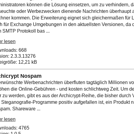
inistratoren können die Lösung einsetzen, um zu verhindern, 
seuchte oder Werbezwecken dienende Nachrichten überhaupt au
hner kommen. Die Erweiterung eignet sich gleichermaßen für L
h für Exchange Umgebungen in den aktuellsten Versionen, da d
 SMTP Protokoll bas ...
r lesen
nloads: 668
sion: 2.3.3.13276
eigröße: 12,21 kB
chicrypt Nospam
rwünschte Werbenachrichten überfluten tagtäglich Millionen vo
öhen die Online-Gebühren - und kosten schlichtweg Zeit. Um de
r zu werden, gibt es aus der Archicrypt-Reihe, die bisher durch
 Steganografie-Programme positiv aufgefallen ist, ein Produkt 
pam. Shareware ...
r lesen
nloads: 4765
sion: 1.0.5