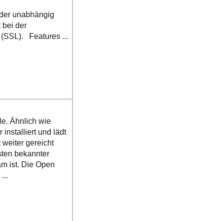
, der unabhängig
 bei der
SSL). Features ...
le. Ähnlich wie
nstalliert und lädt
 weiter gereicht
sten bekannter
m ist. Die Open
...