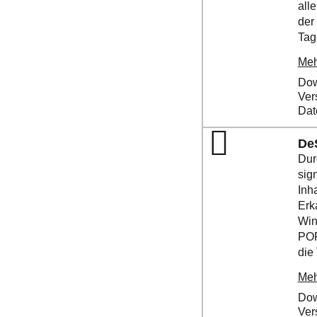
all
der
Tag
Meh
Dow
Ver
Dat
De
Dur
sig
Inh
Erk
Win
POP
die 
Meh
Dow
Ver