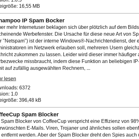
eigröße: 16,55 MB
hampoo IP Spam Bocker
er mehr Internetuser beklagen sich über plötzlich auf dem Bild
cheinende Werbefenster. Die Ursache für diese neue Art von S
r "Netspam") ist der interne Windows®-Nachrichtendienst, der e
inistratoren im Netzwerk erlauben soll, mehreren Usern gleichz
hricht zukommen zu lassen. Leider wird dieser immer häufiger 
bezwecke missbraucht, indem diese Funktion an beliebigen I
it auf zufällig ausgewählten Rechnern, ...
r lesen
nloads: 6372
sion: 1.0
eigröße: 396,48 kB
ffeeCup Spam Blocker
 Spam Blocker von CoffeeCup verspricht eine Effizienz von 98%
rwünschten E-Mails. Viren, Trojaner und ähnliches sollen ebenfa
 entfernt werden. Aber der Spam Blocker dreht den Spies auch