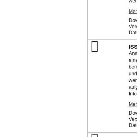
werd
Meh
Dow
Ver
Dat
IS
Ans
ein
ber
und
wer
auf
Info
Meh
Dow
Ver
Dat