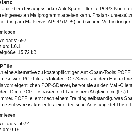
alanx
lanx ist ein leistungsstarker Anti-Spam-Filter für POP3-Konten
 eingesetzten Mailprogramm arbeiten kann. Phalanx unterstützt
eldung am Mailserver APOP (MD5) und sichere Verbindungen (
r lesen
nloads: 692
sion: 1.0.1
eigröße: 15,72 kB
PFile
h eine Alternative zu kostenpflichtigen Anti-Spam-Tools: POPFi
mPal wird POPFile als lokaler POP-Server auf dem Endrechner i
ls vom eigentlichen POP-SDerver, bervor sie an den Mail-Client
den. Doch POPFile basiert nicht auf einem Abgleich mit (IP-) Li
mmer. POPFile lernt nach einem Training selbständig, was Spa
rce Software ist kostenlos, eine deutsche Anleitung steht bereit. 
r lesen
nloads: 5022
sion: 0.18.1