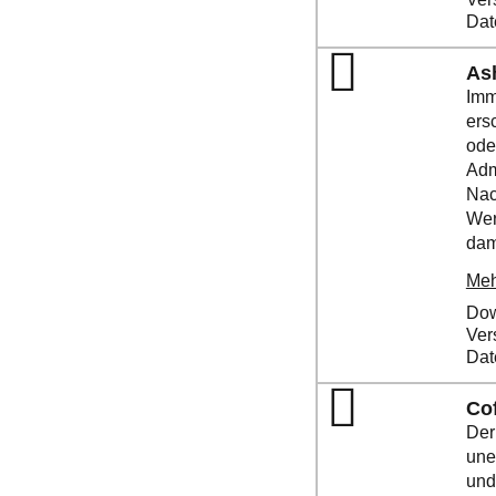
Dat
As
Imm
ers
ode
Adm
Nac
Wer
dam
Meh
Dow
Ver
Dat
Co
Der
une
und