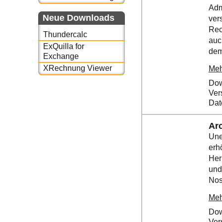
Adm
Neue Downloads
ver
Rec
Thundercalc
auc
ExQuilla for
dem
Exchange
XRechnung Viewer
Meh
Dow
Ver
Dat
Ar
Une
erh
Her
und
Nos
Meh
Dow
Ver