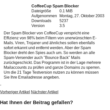
Ihre E-Mail
CoffeeCup Spam Blocker
Adresse:
Dateigröße
0.1 MiB
E-Mail
Aufgenommen
Montag, 27. Oktober 2003
Downloads
5237
Version
3.5
E-Mail bestätigen
Der Spam Blocker von CoffeeCup verspricht eine
Effizienz von 98% beim Filtern von unerwünschten E-
Mails. Viren, Trojaner und ähnliches sollen ebenfalls
sofort erkannt und entfernt werden. Aber der Spam
Blocker dreht den Spies auch um. So werden an alle
Spam-Versender auch "Bounce Back" Mails
zurückgeschickt. Das Programm ist in der Lage mehrere
Mailaccounts zu prüfen und ganze Domains zu sperren.
Um die 21 Tage Testversion nutzen zu können müssen
Sie Ihre Emailadresse angeben.
-
Vorheriger Artikel
Nächster Artikel
Hat Ihnen der Beitrag gefallen?