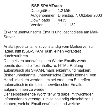
Ihre E-Mail
ISSB SPAMTrash
Adresse:
Dateigröße
1.2 MiB
E-Mail
Aufgenommen
Dienstag, 7. Oktober 2003
Downloads
4435
Version
1.1.11.132
E-Mail bestätigen
Erkennt unerwünschte Emails und löscht diese am Mail-
Server.
Anstatt jede Email erst vollständig vom Mailserver zu
laden, hilft ISSB-SPAMTrash, einen Vorabtest
durchzuführen.
Die meisten unerwünschten Werbe-Emails werden
bereits durch die Textinhalts.- u. HTML-Prüfung
automatisch als SPAM-Emails erkannt und markiert.
Bisher unbekannte, unerwünschte Emails können "von
Hand" markiert werden, um bei erneutem Eintreffen
automatisch in die Liste unerwünschter Emails
aufgenommen zu werden.
Der selbstlernende Wortfilter wird dabei mit wichtigen
Informationen versorgt, um selbständig einschätzen zu
können, welche Email erwünscht und welche