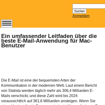
Suchen
nach:
Anmelden
Abonnieren Sie den
14-tägig
Ein umfassender Leitfaden über die
beste E-Mail-Anwendung für Mac-
erscheinenden
Benutzer
Newsletter von
Mailhilfe.de
kostenlos.
Der ständig aktuelle
Tipps zu Thema
Email für Sie
bereithält!
Die E-Mail ist eine der bequemsten Arten der
Wie z.B. Outlook,
Kommunikation in der modernen Welt. Laut einem Bericht
GMail, Thunderbird
von Statista werden täglich mehr als 306,4 Milliarden E-
oder auch
Mails verschickt, und diese Zahl wird bis 2024
KuNoMail, usw.
voraussichtlich auf 361,6 Milliarden ansteigen. Wenn Sie