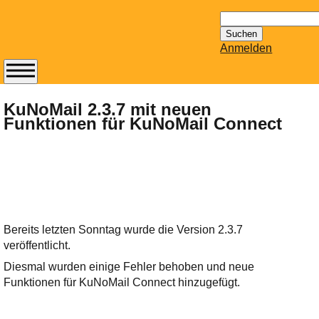
Suchen
nach:
Anmelden
Abonnieren Sie den
14-tägig
KuNoMail 2.3.7 mit neuen
Funktionen für KuNoMail Connect
erscheinenden
Newsletter von
Mailhilfe.de
kostenlos.
Der ständig aktuelle
Tipps zu Thema
Email für Sie
Bereits letzten Sonntag wurde die Version 2.3.7
bereithält!
veröffentlicht.
Wie z.B. Outlook,
Diesmal wurden einige Fehler behoben und neue
GMail, Thunderbird
Funktionen für KuNoMail Connect hinzugefügt.
oder auch
KuNoMail, usw.