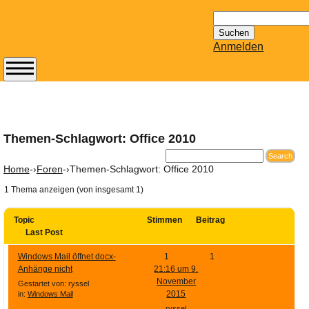
Suchen
nach:
Anmelden
Abonnieren Sie den
14-tägig
erscheinenden
Newsletter von
Themen-Schlagwort: Office 2010
Mailhilfe.de
kostenlos.
Home
-›
Foren
-›
Themen-Schlagwort: Office 2010
Der ständig aktuelle
1 Thema anzeigen (von insgesamt 1)
Tipps zu Thema
Email für Sie
Topic
Stimmen
Beitrag
bereithält!
Last Post
Wie z.B. Outlook,
Windows Mail öffnet docx-
1
1
GMail, Thunderbird
Anhänge nicht
21:16 um 9.
oder auch
November
Gestartet von: ryssel
KuNoMail, usw.
2015
in:
Windows Mail
ryssel