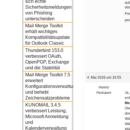
sich echte
aut
Sicherheitsmeldungen
das
von Phishing
Fre
unterscheiden
pe
Mail Merge Toolkit
erhält wichtiges
Kompatibilitätsupdate
für Outlook Classic
Thunderbird 153.0
verbessert OAuth,
OpenPGP, Exchange
und die Stabilität
Mail Merge Toolkit 7.5
4. Mai 2026 um 16:55
erweitert
Konfigurationsverwaltung
Heimo
und behebt
Ja,
Participant
Zeichensatzprobleme
ent
Me
KUNOMAIL 3.4.5
Übe
verbessert Leistung,
dir
Microsoft Anmeldung
Wäh
und
Wäh
Kalenderverwaltung
Wäh