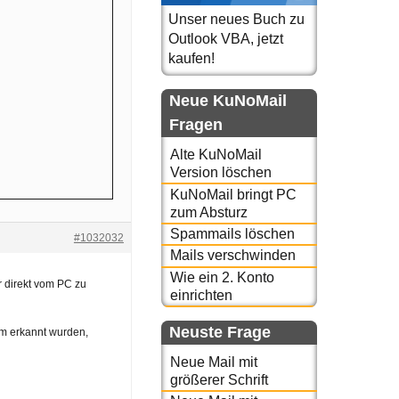
Unser neues Buch zu
Outlook VBA, jetzt
kaufen!
Neue KuNoMail
Fragen
Alte KuNoMail
Version löschen
KuNoMail bringt PC
zum Absturz
Spammails löschen
#1032032
Mails verschwinden
Wie ein 2. Konto
r direkt vom PC zu
einrichten
Neuste Frage
am erkannt wurden,
Neue Mail mit
größerer Schrift