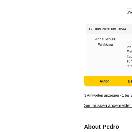
„We
17. Juni 2026 um 18:44
Anna Schulz
Participant
Ich
Feh
Tag
zun
dir
Autor
Be
3 Antworten anzeigen - 1 bis 
Sie müssen angemeldet 
About Pedro