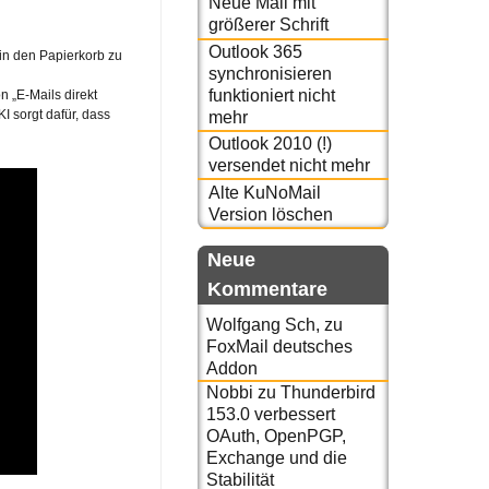
Neue Mail mit
größerer Schrift
Outlook 365
 in den Papierkorb zu
synchronisieren
funktioniert nicht
n „E-Mails direkt
I sorgt dafür, dass
mehr
Outlook 2010 (!)
versendet nicht mehr
Alte KuNoMail
Version löschen
Neue
Kommentare
Wolfgang Sch,
zu
FoxMail deutsches
Addon
Nobbi
zu
Thunderbird
153.0 verbessert
OAuth, OpenPGP,
Exchange und die
Stabilität