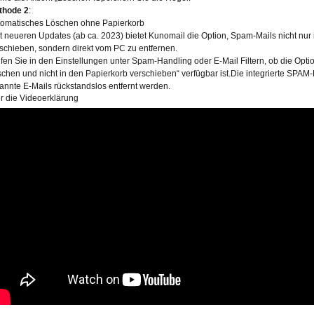
thode 2
:
tomatisches Löschen ohne Papierkorb
t neueren Updates (ab ca. 2023) bietet Kunomail die Option, Spam-Mails nicht nur
schieben, sondern direkt vom PC zu entfernen.
fen Sie in den Einstellungen unter Spam-Handling oder E-Mail Filtern, ob die Optio
chen und nicht in den Papierkorb verschieben“ verfügbar ist.Die integrierte SPAM-K
annte E-Mails rückstandslos entfernt werden.
r die Videoerklärung