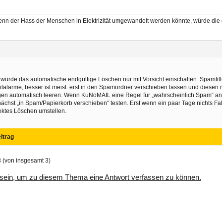
nn der Hass der Menschen in Elektrizität umgewandelt werden könnte, würde die 
 würde das automatische endgültige Löschen nur mit Vorsicht einschalten. Spamfi
lalarme; besser ist meist: erst in den Spamordner verschieben lassen und diesen n
en automatisch leeren. Wenn KuNoMAIL eine Regel für „wahrscheinlich Spam“ anbi
ächst „in Spam/Papierkorb verschieben“ testen. Erst wenn ein paar Tage nichts Fa
ektes Löschen umstellen.
itrag
3 (von insgesamt 3)
sein, um zu diesem Thema eine Antwort verfassen zu können.