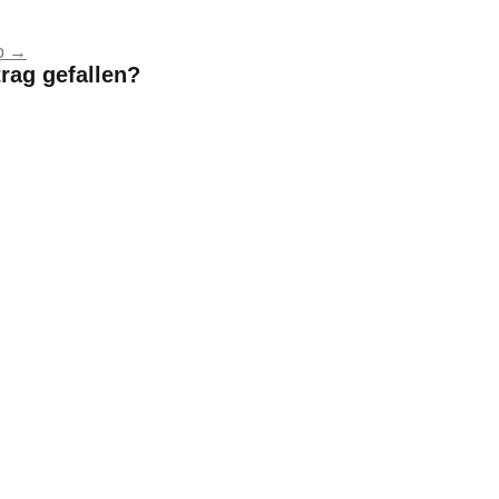
ro
→
trag gefallen?