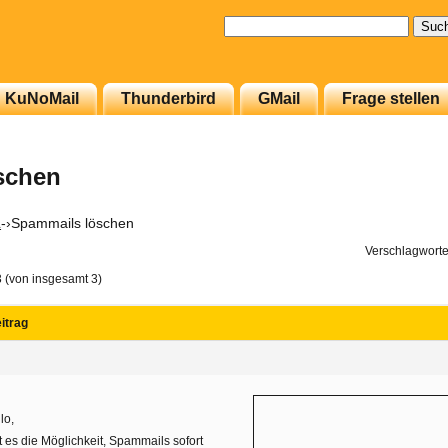
Suchen
nach:
KuNoMail
Thunderbird
GMail
Frage stellen
schen
L
-›
Spammails löschen
Verschlagworte
3 (von insgesamt 3)
itrag
lo,
t es die Möglichkeit, Spammails sofort