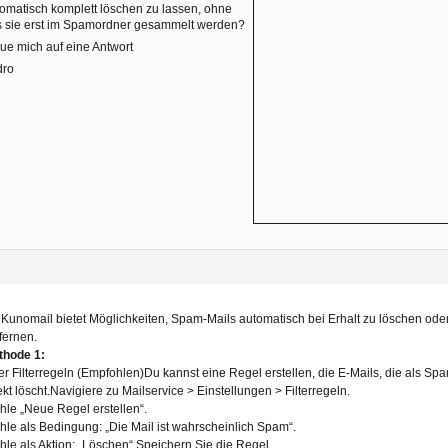
omatisch komplett löschen zu lassen, ohne
 sie erst im Spamordner gesammelt werden?
ue mich auf eine Antwort
dro
 Kunomail bietet Möglichkeiten, Spam-Mails automatisch bei Erhalt zu löschen ode
fernen.
thode 1:
r Filterregeln (Empfohlen)Du kannst eine Regel erstellen, die E-Mails, die als Sp
ekt löscht.Navigiere zu Mailservice > Einstellungen > Filterregeln.
le „Neue Regel erstellen“.
le als Bedingung: „Die Mail ist wahrscheinlich Spam“.
le als Aktion: „Löschen“.Speichern Sie die Regel.