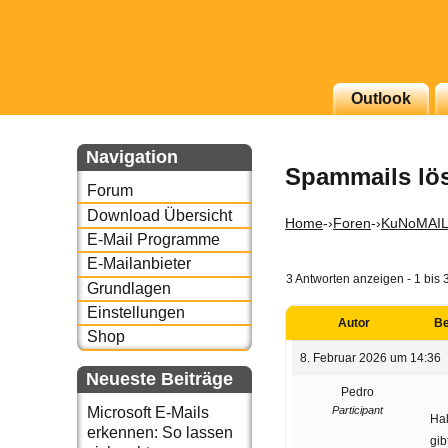
Outlook
g erscheinenden Newsletter
zu Thema Email für Sie
Navigation
Spammails lö
Forum
underbird oder auch
Download Übersicht
Home
-›
Foren
-›
KuNoMAI
E-Mail Programme
E-Mailanbieter
3 Antworten anzeigen - 1 bis 
Grundlagen
Einstellungen
Autor
Be
Shop
8. Februar 2026 um 14:36
Neueste Beiträge
Pedro
Participant
Microsoft E-Mails
Hal
erkennen: So lassen
gib