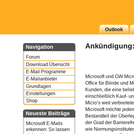
g erscheinenden Newsletter
Outlook
zu Thema Email für Sie
Ankündigung: 
Navigation
underbird oder auch
Forum
Download Übersicht
E-Mail Programme
Microsoft und GW Micro
E-Mailanbieter
Office für Blinde und 
Grundlagen
Kunden, die eine belie
Einstellungen
einschließlich Kauf- 
Shop
Micro’s weit verbreite
Microsoft möchte jede
Neueste Beiträge
Bestandteil der Überle
der Grad der Barrieref
Microsoft E-Mails
wie Normungsinstitute
erkennen: So lassen