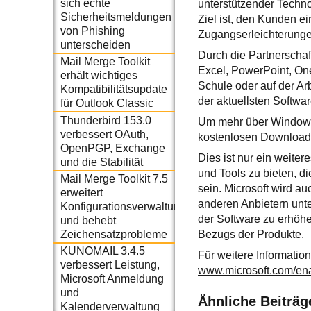
sich echte
unterstützender Techno
Sicherheitsmeldungen
Ziel ist, den Kunden e
von Phishing
Zugangserleichterungen
unterscheiden
Durch die Partnerschaf
Mail Merge Toolkit
Excel, PowerPoint, On
erhält wichtiges
Schule oder auf der Arb
Kompatibilitätsupdate
der aktuellsten Softwa
für Outlook Classic
Thunderbird 153.0
Um mehr über Window-E
verbessert OAuth,
kostenlosen Download 
OpenPGP, Exchange
Dies ist nur ein weite
und die Stabilität
und Tools zu bieten, d
Mail Merge Toolkit 7.5
sein. Microsoft wird a
erweitert
anderen Anbietern unte
Konfigurationsverwaltung
der Software zu erhöhe
und behebt
Zeichensatzprobleme
Bezugs der Produkte.
KUNOMAIL 3.4.5
Für weitere Information
verbessert Leistung,
www.microsoft.com/en
Microsoft Anmeldung
und
Ähnliche Beiträg
Kalenderverwaltung