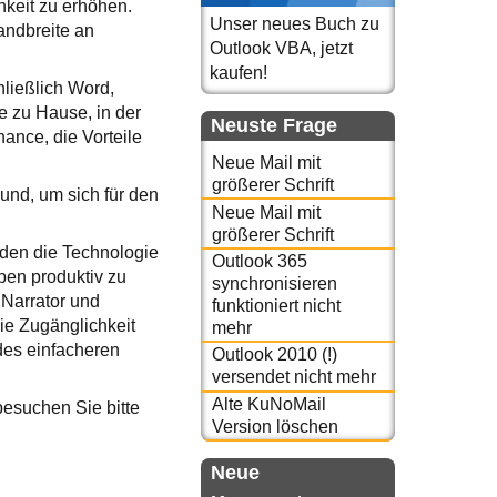
hkeit zu erhöhen.
Unser neues Buch zu
andbreite an
Outlook VBA, jetzt
kaufen!
hließlich Word,
e zu Hause, in der
Neuste Frage
hance, die Vorteile
Neue Mail mit
größerer Schrift
und, um sich für den
Neue Mail mit
größerer Schrift
nden die Technologie
Outlook 365
ben produktiv zu
synchronisieren
 Narrator und
funktioniert nicht
ie Zugänglichkeit
mehr
des einfacheren
Outlook 2010 (!)
versendet nicht mehr
Alte KuNoMail
besuchen Sie bitte
Version löschen
Neue