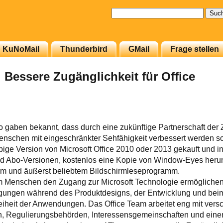
Suchen
nach:
KuNoMail
Thunderbird
GMail
Frage stellen
Bessere Zugänglichkeit für Office
 gaben bekannt, dass durch eine zukünftige Partnerschaft der 
Menschen mit eingeschränkter Sehfähigkeit verbessert werden so
bige Version von Microsoft Office 2010 oder 2013 gekauft und ins
und Abo-Versionen, kostenlos eine Kopie von Window-Eyes her
tem und äußerst beliebtem Bildschirmleseprogramm.
m Menschen den Zugang zur Microsoft Technologie ermöglichen
gungen während des Produktdesigns, der Entwicklung und beim 
reiheit der Anwendungen. Das Office Team arbeitet eng mit ve
n, Regulierungsbehörden, Interessensgemeinschaften und eine