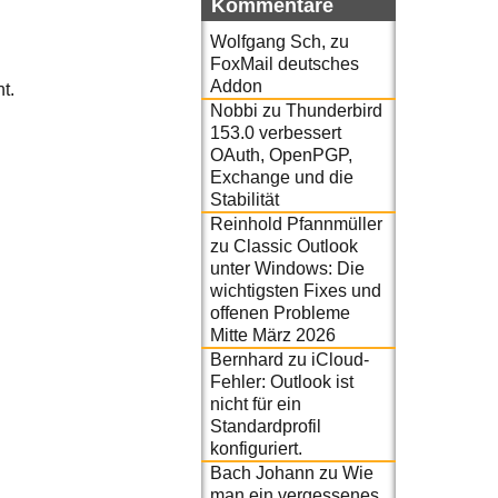
Kommentare
Wolfgang Sch,
zu
FoxMail deutsches
Addon
t.
Nobbi
zu
Thunderbird
153.0 verbessert
OAuth, OpenPGP,
Exchange und die
Stabilität
Reinhold Pfannmüller
zu
Classic Outlook
unter Windows: Die
wichtigsten Fixes und
offenen Probleme
Mitte März 2026
Bernhard
zu
iCloud-
Fehler: Outlook ist
nicht für ein
Standardprofil
konfiguriert.
Bach Johann
zu
Wie
man ein vergessenes