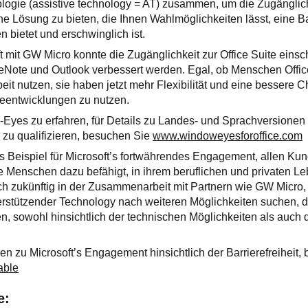
logie (assistive technology = AT) zusammen, um die Zugänglic
ine Lösung zu bieten, die Ihnen Wahlmöglichkeiten lässt, eine B
 bietet und erschwinglich ist.
t mit GW Micro konnte die Zugänglichkeit zur Office Suite einsc
eNote und Outlook verbessert werden. Egal, ob Menschen Offic
eit nutzen, sie haben jetzt mehr Flexibilität und eine bessere C
reentwicklungen zu nutzen.
yes zu erfahren, für Details zu Landes- und Sprachversionen 
zu qualifizieren, besuchen Sie
www.windoweyesforoffice.com
res Beispiel für Microsoft’s fortwährendes Engagement, allen Ku
ie Menschen dazu befähigt, in ihrem beruflichen und privaten Le
uch zukünftig in der Zusammenarbeit mit Partnern wie GW Micro,
rstützender Technology nach weiteren Möglichkeiten suchen, d
n, sowohl hinsichtlich der technischen Möglichkeiten als auch 
en zu Microsoft’s Engagement hinsichtlich der Barrierefreiheit, 
able
e: