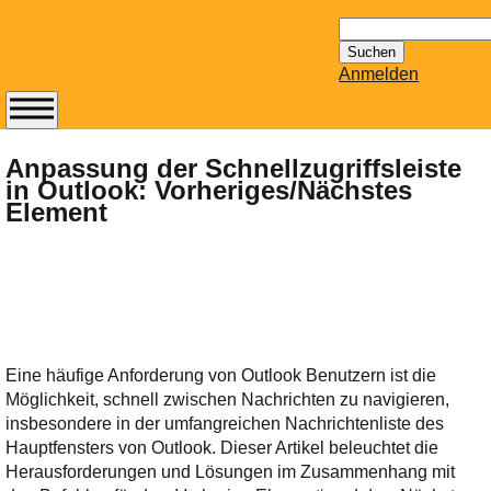
Suchen
nach:
Anmelden
Abonnieren Sie den
14-tägig
Anpassung der Schnellzugriffsleiste
in Outlook: Vorheriges/Nächstes
erscheinenden
Element
Newsletter von
Mailhilfe.de
kostenlos.
Der ständig aktuelle
Tipps zu Thema
Email für Sie
bereithält!
Eine häufige Anforderung von Outlook Benutzern ist die
Wie z.B. Outlook,
Möglichkeit, schnell zwischen Nachrichten zu navigieren,
GMail, Thunderbird
insbesondere in der umfangreichen Nachrichtenliste des
oder auch
Hauptfensters von Outlook. Dieser Artikel beleuchtet die
KuNoMail, usw.
Herausforderungen und Lösungen im Zusammenhang mit