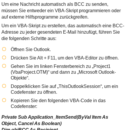
Ihre E-Mail
Um eine Nachricht automatisch als BCC zu senden,
Adresse:
müssen Sie entweder ein VBA-Skript programmieren oder
auf externe Hilfsprogramme zurückgreifen.
E-Mail
Um ein VBA-Skript zu erstellen, das automatisch eine BCC-
Adresse zu jeder gesendeten E-Mail hinzufügt, führen Sie
E-Mail bestätigen
die folgenden Schritte aus:
Öffnen Sie Outlook.
Drücken Sie
Alt + F11
, um den VBA-Editor zu öffnen.
Gehen Sie im linken Fensterbereich zu „Project1
(VbaProject.OTM)“ und dann zu „Microsoft Outlook-
Objekte“.
Doppelklicken Sie auf „ThisOutlookSession“, um ein
Codefenster zu öffnen.
Kopieren Sie den folgenden VBA-Code in das
Codefenster:
Private Sub Application_ItemSend(ByVal Item As
Object, Cancel As Boolean)
Dim objBCC As Recipient