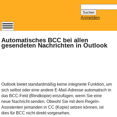
Suchen
nach:
Anmelden
Abonnieren Sie den
14-tägig
Automatisches BCC bei allen
gesendeten Nachrichten in Outlook
erscheinenden
Newsletter von
Mailhilfe.de
kostenlos.
Der ständig aktuelle
Tipps zu Thema
Email für Sie
Outlook bietet standardmäßig keine integrierte Funktion, um
bereithält!
sich selbst oder eine andere E-Mail-Adresse automatisch in
Wie z.B. Outlook,
das BCC-Feld (Blindkopie) einzufügen, wenn Sie eine
GMail, Thunderbird
neue Nachricht senden. Obwohl Sie mit dem Regeln-
oder auch
Assistenten jemanden in CC (Kopie) setzen können, ist
KuNoMail, usw.
dies für BCC nicht direkt vorgesehen.