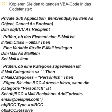
Kopieren Sie den folgenden VBA-Code in das
Codefenster:
Private Sub Application_ItemSend(ByVal Item As
Object, Cancel As Boolean)
Dim objBCC As Recipient
' Prüfen, ob das Element eine E-Mail ist
If Item.Class = olMail Then
' Eine Variable für die E-Mail festlegen
Dim Mail As MailItem
Set Mail = Item
' Prüfen, ob eine Kategorie zugewiesen ist
If Mail.Categories <> "" Then
If Mail.Categories = "Persönlich" Then
' Fügen Sie eine BCC-Adresse hinzu, wenn die
Kategorie "Persönlich" ist
Set objBCC = Mail.Recipients.Add("private-
email@beispiel.com")
objBCC.Type = olBCC
objBCC.Resolve