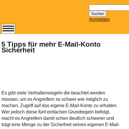
Suchen
nach:
Anmelden
Abonnieren Sie den
14-tägig
5 Tipps für mehr E-Mail-Konto
Sicherheit
erscheinenden
Newsletter von
Mailhilfe.de
kostenlos.
Der ständig aktuelle
Tipps zu Thema
Email für Sie
Es gibt viele Verhaltensregeln die beachtet werden
bereithält!
müssen, um es Angreifern so schwer wie möglich zu
Wie z.B. Outlook,
machen, Zugriff auf das eigene E-Mail-Konto zu erhalten.
GMail, Thunderbird
Wer jedoch diese fünf einfachen Grundregeln befolgt,
oder auch
macht es Angreifern damit schon deutlich schwerer und
KuNoMail, usw.
trägt eine Menge zu der Sicherheit seines eigenen E-Mail-