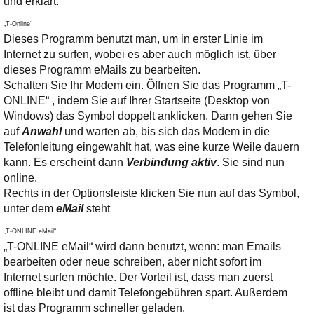
und erklart.
Ihre E-Mail
Adresse:
„
T-Online“
Dieses Programm benutzt man, um in erster Linie im
E-Mail
Internet zu surfen, wobei es aber auch möglich ist, über
dieses Programm eMails zu bearbeiten.
Schalten Sie Ihr Modem ein. Öffnen Sie das Programm „T-
E-Mail bestätigen
ONLINE“ , indem Sie auf Ihrer Startseite (Desktop von
Windows) das Symbol doppelt anklicken. Dann gehen Sie
auf
Anwahl
und warten ab, bis sich das Modem in die
Telefonleitung eingewahlt hat, was eine kurze Weile dauern
kann. Es erscheint dann
Verbindung aktiv
. Sie sind nun
online.
Rechts in der Optionsleiste klicken Sie nun auf das Symbol,
unter dem
eMail
steht
„T-ONLINE eMail“
„T-ONLINE eMail“ wird dann benutzt, wenn: man Emails
bearbeiten oder neue schreiben, aber nicht sofort im
Internet surfen möchte. Der Vorteil ist, dass man zuerst
offline bleibt und damit Telefongebühren spart. Außerdem
ist das Programm schneller geladen.