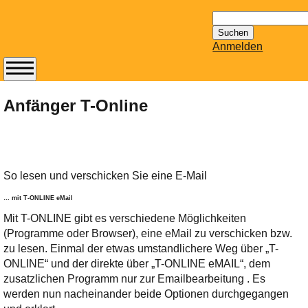
Suchen
nach:
Anmelden
Abonnieren Sie den
14-tägig
Anfänger T-Online
erscheinenden
Newsletter von
Mailhilfe.de
kostenlos.
So lesen und verschicken Sie eine E-Mail
Der ständig aktuelle
Tipps zu Thema
… mit T-ONLINE eMail
Email für Sie
Mit T-ONLINE gibt es verschiedene Möglichkeiten
bereithält!
(Programme oder Browser), eine eMail zu verschicken bzw.
Wie z.B. Outlook,
zu lesen. Einmal der etwas umstandlichere Weg über „T-
GMail, Thunderbird
ONLINE“ und der direkte über „T-ONLINE eMAIL“, dem
oder auch
zusatzlichen Programm nur zur Emailbearbeitung . Es
KuNoMail, usw.
werden nun nacheinander beide Optionen durchgegangen