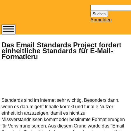
Suchen
nach:
Anmelden
Abonnieren Sie den
14-tägig
Das Email Standards Project fordert
einheitliche Standards für E-Mail-
erscheinenden
Formatieru
Newsletter von
Mailhilfe.de
kostenlos.
Der ständig aktuelle
Tipps zu Thema
Email für Sie
bereithält!
Standards sind im Internet sehr wichtig. Besonders dann,
Wie z.B. Outlook,
wenn es darum geht Inhalte korrekt und für alle Nutzer
GMail, Thunderbird
einheitlich anzuzeigen, damit es nicht zu
oder auch
Missverständnissen kommt oder bestimmte Formatierungen
KuNoMail, usw.
für Verwirrung sorgen. Aus diesem Grund wurde das "
Email