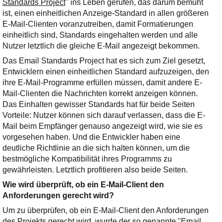
Standards Project
Ihre E-Mail
" ins Leben gerufen, das darum bemüht
ist, einen einheitlichen Anzeige-Standard in allen größeren
Adresse:
E-Mail-Clienten voranzutreiben, damit Formatierungen
E-Mail
einheitlich sind, Standards eingehalten werden und alle
Nutzer letztlich die gleiche E-Mail angezeigt bekommen.
Das Email Standards Project hat es sich zum Ziel gesetzt,
E-Mail bestätigen
Entwicklern einen einheitlichen Standard aufzuzeigen, den
ihre E-Mail-Programme erfüllen müssen, damit andere E-
Mail-Clienten die Nachrichten korrekt anzeigen können.
Das Einhalten gewisser Standards hat für beide Seiten
Vorteile: Nutzer können sich darauf verlassen, dass die E-
Mail beim Empfänger genauso angezeigt wird, wie sie es
vorgesehen haben. Und die Entwickler haben eine
deutliche Richtlinie an die sich halten können, um die
bestmögliche Kompatibilität ihres Programms zu
gewährleisten. Letztlich profitieren also beide Seiten.
Wie wird überprüft, ob ein E-Mail-Client den
Anforderungen gerecht wird?
Um zu überprüfen, ob ein E-Mail-Client den Anforderungen
des Projekts gerecht wird, wurde der so genannte "Email