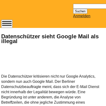
Suchen
nach:
Anmelden
Abonnieren Sie den
14-tägig
Datenschützer sieht Google Mail als
illegal
erscheinenden
Newsletter von
Mailhilfe.de
kostenlos.
Der ständig aktuelle
Tipps zu Thema
Email für Sie
Die Datenschützer kritisieren nicht nur Google Analytics,
bereithält!
sondern nun auch Google Mail. Der Berliner
Wie z.B. Outlook,
Datenschutzbeauftragte meint, dass sich der E-Mail Dienst
GMail, Thunderbird
nicht innerhalb der Legalität bewegen würde. Eine
oder auch
Begründung ist unter anderem, die Analyse von
KuNoMail, usw.
Betreffzeilen, die ohne jegliche Zustimmung eines