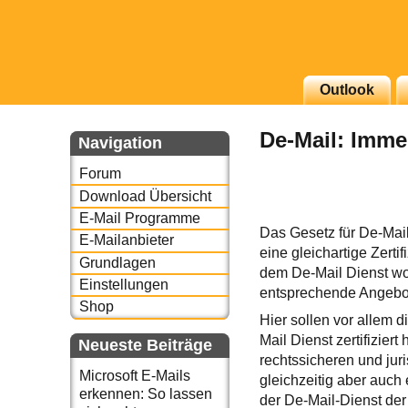
g erscheinenden Newsletter
Outlook
zu Thema Email für Sie
De-Mail: Imm
Navigation
underbird oder auch
Forum
Download Übersicht
E-Mail Programme
Das Gesetz für De-Mail 
E-Mailanbieter
eine gleichartige Zertif
Grundlagen
dem De-Mail Dienst wo
Einstellungen
entsprechende Angebo
Shop
Hier sollen vor allem d
Mail Dienst zertifizier
Neueste Beiträge
rechtssicheren und jur
Microsoft E-Mails
gleichzeitig aber auch
erkennen: So lassen
der De-Mail-Dienst der 