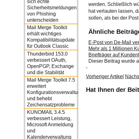
sich echte
werden. Schließlich wü
Sicherheitsmeldungen
hat verlauten lassen, 
von Phishing
sollen, als bei der Po
unterscheiden
Mail Merge Toolkit
Ähnliche Beiträg
erhält wichtiges
Kompatibilitätsupdate
E-Post von De-Mail ver
für Outlook Classic
Mehr als 1 Millionen K
Thunderbird 153.0
Briefträger auf Kundenf
verbessert OAuth,
Dieser Beitrag wurde
OpenPGP, Exchange
-
und die Stabilität
Vorheriger Artikel
Nächst
Mail Merge Toolkit 7.5
erweitert
Hat Ihnen der Bei
Konfigurationsverwaltung
und behebt
Zeichensatzprobleme
KUNOMAIL 3.4.5
verbessert Leistung,
Microsoft Anmeldung
und
Kalenderverwaltung