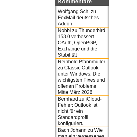
Kommentare
Wolfgang Sch,
zu
FoxMail deutsches
Addon
Nobbi
zu
Thunderbird
153.0 verbessert
OAuth, OpenPGP,
Exchange und die
Stabilität
Reinhold Pfannmüller
zu
Classic Outlook
unter Windows: Die
wichtigsten Fixes und
offenen Probleme
Mitte März 2026
Bernhard
zu
iCloud-
Fehler: Outlook ist
nicht für ein
Standardprofil
konfiguriert.
Bach Johann
zu
Wie
man ein vergessenes