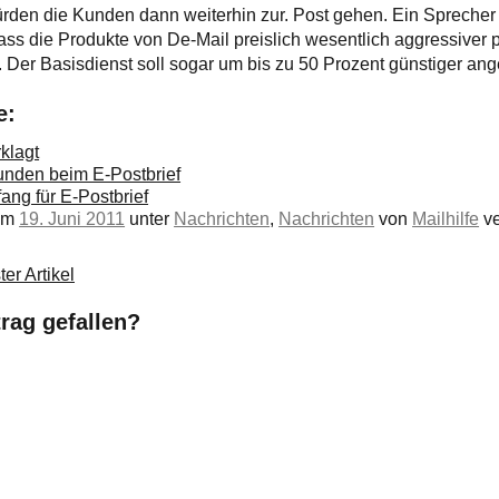
rden die Kunden dann weiterhin zur. Post gehen. Ein Sprecher 
dass die Produkte von De-Mail preislich wesentlich aggressiver 
st. Der Basisdienst soll sogar um bis zu 50 Prozent günstiger a
e:
klagt
unden beim E-Postbrief
ang für E-Postbrief
 am
19. Juni 2011
unter
Nachrichten
,
Nachrichten
von
Mailhilfe
ve
er Artikel
trag gefallen?