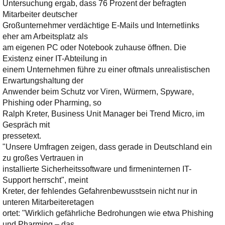
Ihre E-Mail
Untersuchung ergab, dass 76 Prozent der befragten
Adresse:
Mitarbeiter deutscher
Großunternehmer verdächtige E-Mails und Internetlinks
E-Mail
eher am Arbeitsplatz als
am eigenen PC oder Notebook zuhause öffnen. Die
Existenz einer IT-Abteilung in
E-Mail bestätigen
einem Unternehmen führe zu einer oftmals unrealistischen
Erwartungshaltung der
Anwender beim Schutz vor Viren, Würmern, Spyware,
Phishing oder Pharming, so
Ralph Kreter, Business Unit Manager bei Trend Micro, im
Gespräch mit
pressetext.
"Unsere Umfragen zeigen, dass gerade in Deutschland ein
zu großes Vertrauen in
installierte Sicherheitssoftware und firmeninternen IT-
Support herrscht", meint
Kreter, der fehlendes Gefahrenbewusstsein nicht nur in
unteren Mitarbeiteretagen
ortet: "Wirklich gefährliche Bedrohungen wie etwa Phishing
und Pharming – das