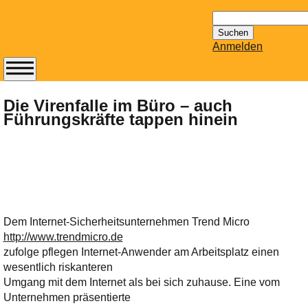
Suchen
nach:
Anmelden
Abonnieren Sie den
14-tägig
Die Virenfalle im Büro – auch
Führungskräfte tappen hinein
erscheinenden
Newsletter von
Mailhilfe.de
kostenlos.
Der ständig aktuelle
Tipps zu Thema
Email für Sie
Dem Internet-Sicherheitsunternehmen Trend Micro
bereithält!
http://www.trendmicro.de
Wie z.B. Outlook,
zufolge pflegen Internet-Anwender am Arbeitsplatz einen
GMail, Thunderbird
wesentlich riskanteren
oder auch
Umgang mit dem Internet als bei sich zuhause. Eine vom
KuNoMail, usw.
Unternehmen präsentierte