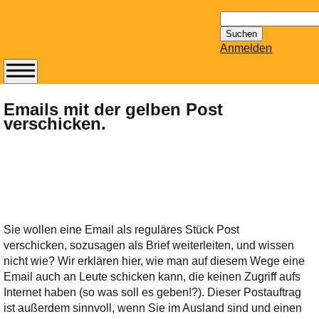
Suchen
nach:
Anmelden
Abonnieren Sie den
14-tägig
Emails mit der gelben Post
verschicken.
erscheinenden
Newsletter von
Mailhilfe.de
kostenlos.
Der ständig aktuelle
Tipps zu Thema
Email für Sie
Sie wollen eine Email als reguläres Stück Post
bereithält!
verschicken, sozusagen als Brief weiterleiten, und wissen
Wie z.B. Outlook,
nicht wie? Wir erklären hier, wie man auf diesem Wege eine
GMail, Thunderbird
Email auch an Leute schicken kann, die keinen Zugriff aufs
oder auch
Internet haben (so was soll es geben!?). Dieser Postauftrag
KuNoMail, usw.
ist außerdem sinnvoll, wenn Sie im Ausland sind und einen