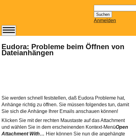
Suchen
nach:
Anmelden
Abonnieren Sie den
14-tägig
Eudora: Probleme beim Öffnen von
Dateianhängen
erscheinenden
Newsletter von
Mailhilfe.de
kostenlos.
Der ständig aktuelle
Tipps zu Thema
Email für Sie
Sie werden schnell feststellen, daß Eudora Probleme hat,
bereithält!
Anhänge richtig zu öffnen. Sie müssen folgendes tun, damit
Wie z.B. Outlook,
Sie sich die Anhänge Ihrer Emails anschauen können!
GMail, Thunderbird
Klicken Sie mit der rechten Maustaste auf das Attachment
oder auch
und wählen Sie in dem erscheinenden Kontext-Menü
Open
KuNoMail, usw.
Attachment With…
Hier können Sie nun die angehängte