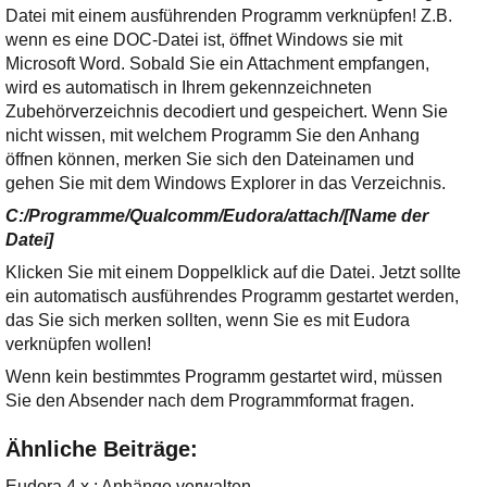
Ihre E-Mail
Datei mit einem ausführenden Programm verknüpfen! Z.B.
Adresse:
wenn es eine DOC-Datei ist, öffnet Windows sie mit
Microsoft Word. Sobald Sie ein Attachment empfangen,
E-Mail
wird es automatisch in Ihrem gekennzeichneten
Zubehörverzeichnis decodiert und gespeichert. Wenn Sie
nicht wissen, mit welchem Programm Sie den Anhang
E-Mail bestätigen
öffnen können, merken Sie sich den Dateinamen und
gehen Sie mit dem Windows Explorer in das Verzeichnis.
C:/Programme/Qualcomm/Eudora/attach/[Name der
Datei]
Klicken Sie mit einem Doppelklick auf die Datei. Jetzt sollte
ein automatisch ausführendes Programm gestartet werden,
das Sie sich merken sollten, wenn Sie es mit Eudora
verknüpfen wollen!
Wenn kein bestimmtes Programm gestartet wird, müssen
Sie den Absender nach dem Programmformat fragen.
Ähnliche Beiträge:
Eudora 4.x : Anhänge verwalten