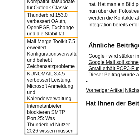
Kompatibilitätsupdate
hat. Hat man ein Bild 
für Outlook Classic
nun über den Fotostrea
Thunderbird 153.0
werden die Kontakte akt
verbessert OAuth,
Integration bereits erf
OpenPGP, Exchange
und die Stabilität
Mail Merge Toolkit 7.5
Ähnliche Beiträg
erweitert
Konfigurationsverwaltung
Google+ wird stärker in
und behebt
Google Mail soll schne
Zeichensatzprobleme
Gmail erhält POP3-Fun
KUNOMAIL 3.4.5
Dieser Beitrag wurde
verbessert Leistung,
-
Microsoft Anmeldung
Vorheriger Artikel
Nächst
und
Kalenderverwaltung
Hat Ihnen der Bei
Internetanbieter
blockieren SMTP
Port 25: Was
Thunderbird Nutzer
2026 wissen müssen