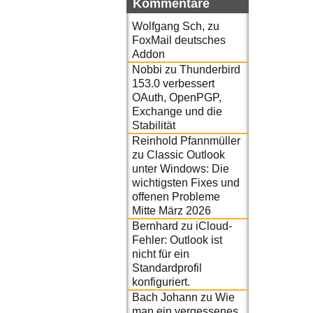
Kommentare
Wolfgang Sch,
zu
FoxMail deutsches
Addon
Nobbi
zu
Thunderbird
153.0 verbessert
OAuth, OpenPGP,
Exchange und die
Stabilität
Reinhold Pfannmüller
zu
Classic Outlook
unter Windows: Die
wichtigsten Fixes und
offenen Probleme
Mitte März 2026
Bernhard
zu
iCloud-
Fehler: Outlook ist
nicht für ein
Standardprofil
konfiguriert.
Bach Johann
zu
Wie
man ein vergessenes