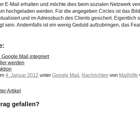
per E-Mail erhalten und möchte dies beim sozialen Netzwerk verö
m hochgeladen werden. Für die angegeben Circles ist das Bild
ualisiert und im Adressbuch des Clients gesichert. Eigentlich so
olgt sein. Andernfalls ist ein wenig Geduld aufzubringen, das F
e:
 Google Mail integriert
ller werden
ktion
 am
4. Januar 2012
unter
Google Mail
,
Nachrichten
von
Mailhilfe
v
er Artikel
trag gefallen?