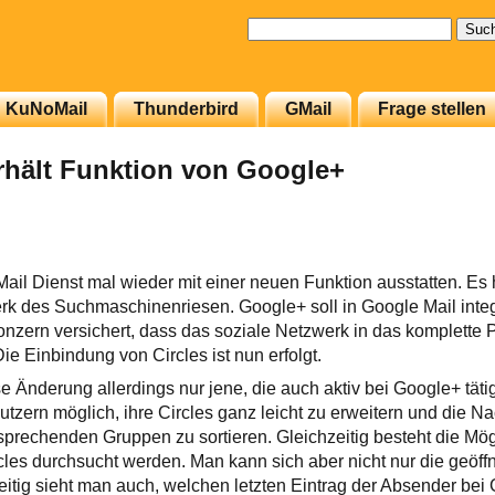
Suchen
nach:
KuNoMail
Thunderbird
GMail
Frage stellen
rhält Funktion von Google+
ail Dienst mal wieder mit einer neuen Funktion ausstatten. Es 
rk des Suchmaschinenriesen. Google+ soll in Google Mail inte
onzern versichert, dass das soziale Netzwerk in das komplette
Die Einbindung von Circles ist nun erfolgt.
Änderung allerdings nur jene, die auch aktiv bei Google+ tätig
Nutzern möglich, ihre Circles ganz leicht zu erweitern und die N
prechenden Gruppen zu sortieren. Gleichzeitig besteht die Mögl
cles durchsucht werden. Man kann sich aber nicht nur die geöff
itig sieht man auch, welchen letzten Eintrag der Absender be