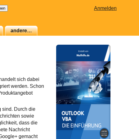
Anmelden
andere…
handelt sich dabei
griert werden. Schon
 Produktangebot
 sind. Durch die
achrichten sowie
ichkeit, dass die
nete Nachricht
i Google+ gemacht