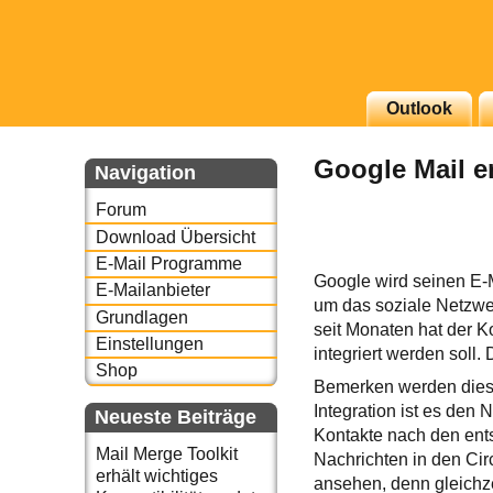
g erscheinenden Newsletter
Outlook
zu Thema Email für Sie
Google Mail e
Navigation
underbird oder auch
Forum
Download Übersicht
E-Mail Programme
Google wird seinen E-M
E-Mailanbieter
um das soziale Netzwe
Grundlagen
seit Monaten hat der K
Einstellungen
integriert werden soll. 
Shop
Bemerken werden diese 
Integration ist es den 
Neueste Beiträge
Kontakte nach den ents
Mail Merge Toolkit
Nachrichten in den Cir
erhält wichtiges
ansehen, denn gleichze