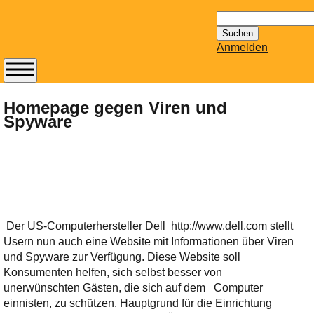
Suchen
nach:
Anmelden
Abonnieren Sie den
14-tägig
Homepage gegen Viren und
Spyware
erscheinenden
Newsletter von
Mailhilfe.de
kostenlos.
Der ständig aktuelle
Tipps zu Thema
Email für Sie
Der US-Computerhersteller Dell
http://www.dell.com
stellt
bereithält!
Usern nun auch eine Website mit Informationen über Viren
Wie z.B. Outlook,
und Spyware zur Verfügung. Diese Website soll
GMail, Thunderbird
Konsumenten helfen, sich selbst besser von
oder auch
unerwünschten Gästen, die sich auf dem Computer
KuNoMail, usw.
einnisten, zu schützen. Hauptgrund für die Einrichtung