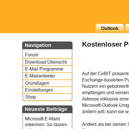
g erscheinenden Newsletter
Outlook
zu Thema Email für Sie
Kostenloser P
Navigation
underbird oder auch
Forum
Download Übersicht
E-Mail Programme
Auf der CeBIT präsenti
E-Mailanbieter
Exchange-basierten Pus
Grundlagen
Nutzern ein gebührenfr
Einstellungen
empfangen und versen
Shop
Adresse inklusive eine
Microsoft-Outlook-Umg
Neueste Beiträge
ändern will, kann sie 
Microsoft E-Mails
Anders als bei seinen 
erkennen: So lassen