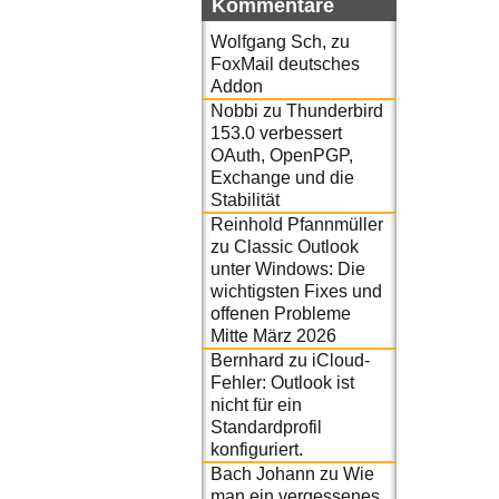
Kommentare
Wolfgang Sch,
zu
FoxMail deutsches
Addon
Nobbi
zu
Thunderbird
153.0 verbessert
OAuth, OpenPGP,
Exchange und die
Stabilität
Reinhold Pfannmüller
zu
Classic Outlook
unter Windows: Die
wichtigsten Fixes und
offenen Probleme
Mitte März 2026
Bernhard
zu
iCloud-
Fehler: Outlook ist
nicht für ein
Standardprofil
konfiguriert.
Bach Johann
zu
Wie
man ein vergessenes