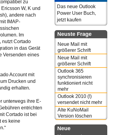
 kompatibel zu
Das neue Outlook
 Ericsson W, K und
Power User Buch,
ush), andere nach
jetzt kaufen
 mit IMAP-
assischen
Neuste Frage
volumen. Im
, nutzt Cortado
Neue Mail mit
ration in das Gerät
größerer Schrift
kte Versenden eines
Neue Mail mit
größerer Schrift
Outlook 365
tado Account mit
synchronisieren
 zum Drucken und
funktioniert nicht
ndig erhalten.
mehr
Outlook 2010 (!)
r unterwegs ihre E-
versendet nicht mehr
 Gebühren entrichten
Alte KuNoMail
t Cortado ist bei
Version löschen
t es keine
n.“
Neue