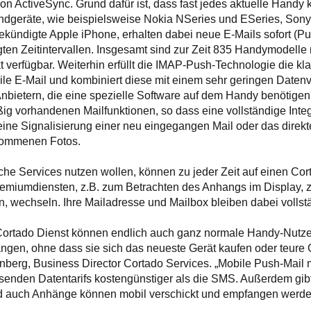
von ActiveSync. Grund dafür ist, dass fast jedes aktuelle Handy
Endgeräte, wie beispielsweise Nokia NSeries und ESeries, Sony
kündigte Apple iPhone, erhalten dabei neue E-Mails sofort (P
ten Zeitintervallen. Insgesamt sind zur Zeit 835 Handymodelle
 verfügbar. Weiterhin erfüllt die IMAP-Push-Technologie die kl
le E-Mail und kombiniert diese mit einem sehr geringen Daten
nbietern, die eine spezielle Software auf dem Handy benötigen
g vorhandenen Mailfunktionen, so dass eine vollständige Integ
B. eine Signalisierung einer neu eingegangen Mail oder das dire
nommenen Fotos.
che Services nutzen wollen, können zu jeder Zeit auf einen Cor
emiumdiensten, z.B. zum Betrachten des Anhangs im Display,
wechseln. Ihre Mailadresse und Mailbox bleiben dabei vollstä
Cortado Dienst können endlich auch ganz normale Handy-Nutze
angen, ohne dass sie sich das neueste Gerät kaufen oder teure
berg, Business Director Cortado Services. „Mobile Push-Mail mi
senden Datentarifs kostengünstiger als die SMS. Außerdem gib
nd auch Anhänge können mobil verschickt und empfangen werde