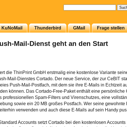
Suchen
nach:
KuNoMail
Thunderbird
GMail
Frage stellen
ush-Mail-Dienst geht an den Start
ert die ThinPrint GmbH erstmalig eine kostenlose Variante sein
h-Mail-Dienstes Cortado. Der neue Service, der zur CeBIT star
eies Push-Mail-Postfach, mit dem sie ihre E-Mails in Echtzeit 
den können.
Das Cortado-Free-Paket enthält eine persönliche 
s professionellen Spam-Filters und Virenschutzes, eine vollstä
ebung sowie ein 20 MB großes Postfach. Wer seine gewohnte E
weiterhin verwenden und auch diese E-Mails auf sein Handy pu
Standard Accounts setzt Cortado bei den kostenlosen Accounts