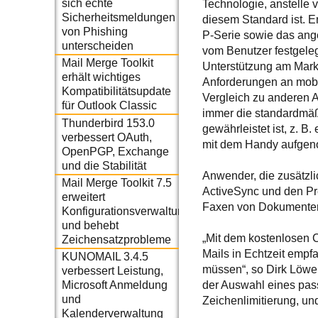
sich echte
Technologie, anstelle 
Sicherheitsmeldungen
diesem Standard ist. 
von Phishing
P-Serie sowie das ange
unterscheiden
vom Benutzer festgeleg
Mail Merge Toolkit
Unterstützung am Markt
erhält wichtiges
Anforderungen an mobi
Kompatibilitätsupdate
Vergleich zu anderen A
für Outlook Classic
immer die standardmäßi
Thunderbird 153.0
gewährleistet ist, z. 
verbessert OAuth,
mit dem Handy aufge
OpenPGP, Exchange
und die Stabilität
Anwender, die zusätzli
Mail Merge Toolkit 7.5
ActiveSync und den Pr
erweitert
Faxen von Dokumenten, 
Konfigurationsverwaltung
und behebt
„Mit dem kostenlosen 
Zeichensatzprobleme
Mails in Echtzeit empf
KUNOMAIL 3.4.5
müssen“, so Dirk Löwen
verbessert Leistung,
der Auswahl eines pas
Microsoft Anmeldung
und
Zeichenlimitierung, u
Kalenderverwaltung