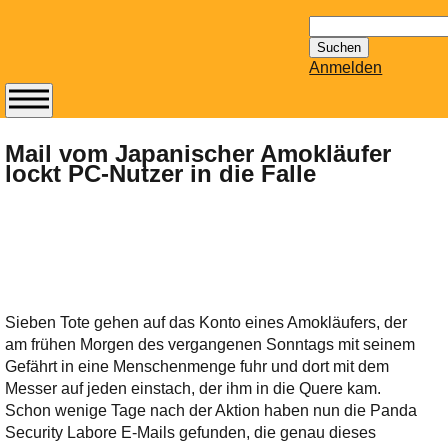
Suchen
nach:
Anmelden
Abonnieren Sie den
14-tägig
Mail vom Japanischer Amokläufer
lockt PC-Nutzer in die Falle
erscheinenden
Newsletter von
Mailhilfe.de
kostenlos.
Der ständig aktuelle
Tipps zu Thema
Email für Sie
Sieben Tote gehen auf das Konto eines Amokläufers, der
bereithält!
am frühen Morgen des vergangenen Sonntags mit seinem
Wie z.B. Outlook,
Gefährt in eine Menschenmenge fuhr und dort mit dem
GMail, Thunderbird
Messer auf jeden einstach, der ihm in die Quere kam.
oder auch
Schon wenige Tage nach der Aktion haben nun die Panda
KuNoMail, usw.
Security Labore E-Mails gefunden, die genau dieses