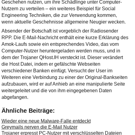
Ihre E-Mail
Geschehen nutzen, um ihre Schädlinge unter Computer-
Adresse:
Nutzern zu verteilen – ein weiteres Beispiel für Social
Engineering Techniken, die zur Verwendung kommen,
E-Mail
wenn aktuelle Geschehnisse allgemeine Neugier wecken.
Absender der Botschaft ist vorgeblich der Radiosender
RPP. Die E-Mail-Nachricht enthält eine kurze Erklärung des
E-Mail bestätigen
Amok-Laufs sowie ein entsprechendes Video, das vom
Computer-Nutzer heruntergeladen werden muss, und in
dem der Trojaner QHost.IH versteckt ist. Dieser verändert
die Host Datei, indem er gefälschte Webseiten
verschiedener Banken einfügt. Versucht der User im
Weiteren eine Verbindung zu einer der Original-Bankseiten
aufzubauen, wird er auf Anhieb an eine manipulierte Seite
weitergeleitet und die von ihm eingegebenen Daten
abgefangen.
Ähnliche Beiträge:
Wieder eine neue Malware-Falle entdeckt
Greymails nerven die E-Mail Nutzer
Trojaner erpresst PC-Nutzer mit verschlüsselten Dateien