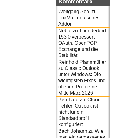
Kommentare
Wolfgang Sch,
zu
FoxMail deutsches
Addon
Nobbi
zu
Thunderbird
153.0 verbessert
OAuth, OpenPGP,
Exchange und die
Stabilität
Reinhold Pfannmüller
zu
Classic Outlook
unter Windows: Die
wichtigsten Fixes und
offenen Probleme
Mitte März 2026
Bernhard
zu
iCloud-
Fehler: Outlook ist
nicht für ein
Standardprofil
konfiguriert.
Bach Johann
zu
Wie
man ein vergessenes