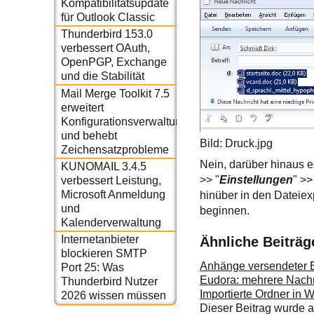
Kompatibilitätsupdate
für Outlook Classic
Thunderbird 153.0
verbessert OAuth,
OpenPGP, Exchange
und die Stabilität
Mail Merge Toolkit 7.5
erweitert
Konfigurationsverwaltung
und behebt
Bild: Druck.jpg
Zeichensatzprobleme
Nein, darüber hinaus ex
KUNOMAIL 3.4.5
>> "
Einstellungen
" >>
verbessert Leistung,
Microsoft Anmeldung
hinüber in den Dateiex
und
beginnen.
Kalenderverwaltung
Internetanbieter
Ähnliche Beiträg
blockieren SMTP
Anhänge versendeter E
Port 25: Was
Eudora: mehrere Nachr
Thunderbird Nutzer
Importierte Ordner in 
2026 wissen müssen
Dieser Beitrag wurde