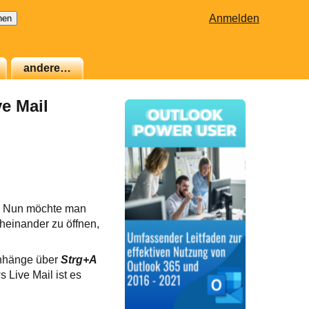
Anmelden
andere…
e Mail
. Nun möchte man
heinander zu öffnen,
 Anhänge über
Strg+A
 Live Mail ist es