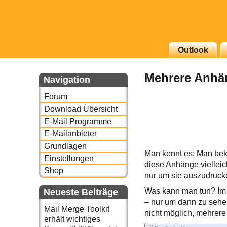
g erscheinenden Newsletter
Outlook
zu Thema Email für Sie
Mehrere Anhän
Navigation
underbird oder auch
Forum
Download Übersicht
E-Mail Programme
E-Mailanbieter
Grundlagen
Man kennt es: Man be
Einstellungen
diese Anhänge vielleic
Shop
nur um sie auszudruck
Was kann man tun? Im e
Neueste Beiträge
– nur um dann zu sehen
Mail Merge Toolkit
nicht möglich, mehrer
erhält wichtiges