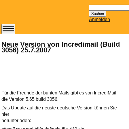
Suchen
nach:
Anmelden
Abonnieren Sie den
14-tägig
Neue Version von Incredimail (Build
3056) 25.7.2007
erscheinenden
Newsletter von
Mailhilfe.de
kostenlos.
Der ständig aktuelle
Tipps zu Thema
Email für Sie
Für die Freunde der bunten Mails gibt es von IncrediMail
bereithält!
die Version 5.65 build 3056.
Wie z.B. Outlook,
Das Update auf die neuste deutsche Version können Sie
GMail, Thunderbird
hier
oder auch
herunterladen:
KuNoMail, usw.