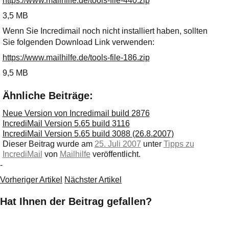
https://www.mailhilfe.de/tools-file-440.zip
Ihre E-Mail
Adresse:
3,5 MB
E-Mail
Wenn Sie Incredimail noch nicht installiert haben, sollten
Sie folgenden Download Link verwenden:
https://www.mailhilfe.de/tools-file-186.zip
E-Mail bestätigen
9,5 MB
Ähnliche Beiträge:
Neue Version von Incredimail build 2876
IncrediMail Version 5.65 build 3116
IncrediMail Version 5.65 build 3088 (26.8.2007)
Dieser Beitrag wurde am
25. Juli 2007
unter
Tipps zu
IncrediMail
von
Mailhilfe
veröffentlicht.
-
Vorheriger Artikel
Nächster Artikel
Hat Ihnen der Beitrag gefallen?