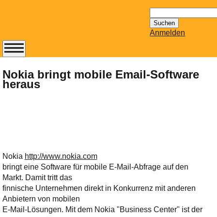
Suchen
nach:
Anmelden
Abonnieren Sie den
14-tägig
Nokia bringt mobile Email-Software
heraus
erscheinenden
Newsletter von
Mailhilfe.de
kostenlos.
Der ständig aktuelle
Tipps zu Thema
Email für Sie
Nokia
http://www.nokia.com
bereithält!
bringt eine Software für mobile E-Mail-Abfrage auf den
Wie z.B. Outlook,
Markt. Damit tritt das
GMail, Thunderbird
finnische Unternehmen direkt in Konkurrenz mit anderen
oder auch
Anbietern von mobilen
KuNoMail, usw.
E-Mail-Lösungen. Mit dem Nokia "Business Center" ist der