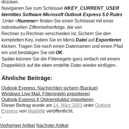
Ihre E-Mail
drücken.
Adresse:
Navigieren Sie zum Schlüssel
HKEY_CURRENT_USER
Identities Software Microsoft Outlook Express 5.0 Rules
E-Mail
.Unter <
Nummer
> finden Sie einen Schlüssel mit einer
individuellen Ziffernreihenfolge, die von
Rechner zu Rechner verschieden ist. Sichern Sie den
E-Mail bestätigen
kompletten Key, indem Sie im Menü
Datei
auf
Exportieren
klicken. Tragen Sie noch einen Dateinamen und einen Pfad
ein und bestätigen Sie mit
OK
.
Später können Sie die Filterregeln ganz einfach mit einem
Doppelklick auf die eben erstellte Datei wieder einfügen.
Ähnliche Beiträge:
Outlook Express: Nachrichten sichern (Backup)
Windows Live Mail: Filterregeln exportieren
Outlook-Express 6 Ordnerstruktur importieren
Dieser Beitrag wurde am
14. März 2003
unter
Outlook
Express
von
Mailhilfe
veröffentlicht.
-
Vorheriger Artikel
Nächster Artikel