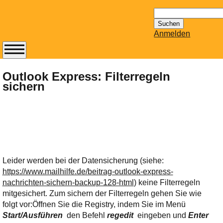
Suchen
nach:
Anmelden
Abonnieren Sie den
14-tägig
Outlook Express: Filterregeln
sichern
erscheinenden
Newsletter von
Mailhilfe.de
kostenlos.
Der ständig aktuelle
Tipps zu Thema
Email für Sie
Leider werden bei der Datensicherung (siehe:
bereithält!
https://www.mailhilfe.de/beitrag-outlook-express-
Wie z.B. Outlook,
nachrichten-sichern-backup-128-html
) keine Filterregeln
GMail, Thunderbird
mitgesichert. Zum sichern der Filterregeln gehen Sie wie
oder auch
folgt vor:
Öffnen Sie die Registry, indem Sie im Menü
KuNoMail, usw.
Start/Ausführen
den Befehl
regedit
eingeben und
Enter