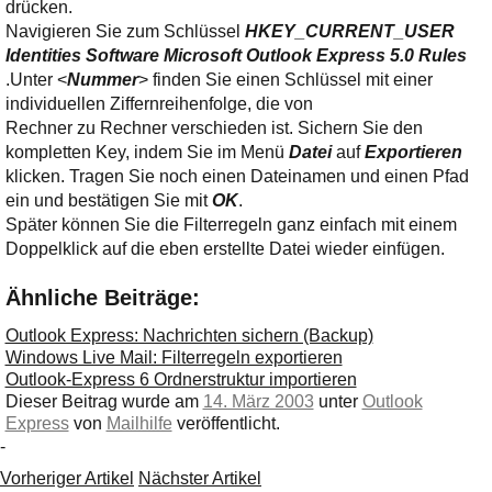
Ihre E-Mail
drücken.
Adresse:
Navigieren Sie zum Schlüssel
HKEY_CURRENT_USER
Identities Software Microsoft Outlook Express 5.0 Rules
E-Mail
.Unter <
Nummer
> finden Sie einen Schlüssel mit einer
individuellen Ziffernreihenfolge, die von
Rechner zu Rechner verschieden ist. Sichern Sie den
E-Mail bestätigen
kompletten Key, indem Sie im Menü
Datei
auf
Exportieren
klicken. Tragen Sie noch einen Dateinamen und einen Pfad
ein und bestätigen Sie mit
OK
.
Später können Sie die Filterregeln ganz einfach mit einem
Doppelklick auf die eben erstellte Datei wieder einfügen.
Ähnliche Beiträge:
Outlook Express: Nachrichten sichern (Backup)
Windows Live Mail: Filterregeln exportieren
Outlook-Express 6 Ordnerstruktur importieren
Dieser Beitrag wurde am
14. März 2003
unter
Outlook
Express
von
Mailhilfe
veröffentlicht.
-
Vorheriger Artikel
Nächster Artikel