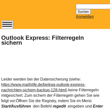
Suchen
nach:
Anmelden
Abonnieren Sie den
14-tägig
Outlook Express: Filterregeln
sichern
erscheinenden
Newsletter von
Mailhilfe.de
kostenlos.
Der ständig aktuelle
Tipps zu Thema
Email für Sie
Leider werden bei der Datensicherung (siehe:
bereithält!
https://www.mailhilfe.de/beitrag-outlook-express-
Wie z.B. Outlook,
nachrichten-sichern-backup-128-html
) keine Filterregeln
GMail, Thunderbird
mitgesichert. Zum sichern der Filterregeln gehen Sie wie
oder auch
folgt vor:
Öffnen Sie die Registry, indem Sie im Menü
KuNoMail, usw.
Start/Ausführen
den Befehl
regedit
eingeben und
Enter