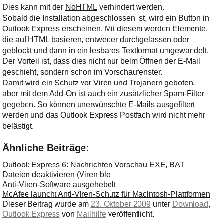
Ihre E-Mail
Dies kann mit der
NoHTML
verhindert werden.
Adresse:
Sobald die Installation abgeschlossen ist, wird ein Button in
Outlook Express erscheinen. Mit diesem werden Elemente,
E-Mail
die auf HTML basieren, entweder durchgelassen oder
geblockt und dann in ein lesbares Textformat umgewandelt.
Der Vorteil ist, dass dies nicht nur beim Öffnen der E-Mail
E-Mail bestätigen
geschieht, sondern schon im Vorschaufenster.
Damit wird ein Schutz vor Viren und Trojanern geboten,
aber mit dem Add-On ist auch ein zusätzlicher Spam-Filter
gegeben. So können unerwünschte E-Mails ausgefiltert
werden und das Outlook Express Postfach wird nicht mehr
belästigt.
Ähnliche Beiträge:
Outlook Express 6: Nachrichten Vorschau EXE, BAT
Dateien deaktivieren (Viren blo
Anti-Viren-Software ausgehebelt
McAfee launcht Anti-Viren-Schutz für Macintosh-Plattformen
Dieser Beitrag wurde am
23. Oktober 2009
unter
Download
,
Outlook Express
von
Mailhilfe
veröffentlicht.