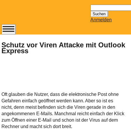
Suchen
nach:
Anmelden
Abonnieren Sie den
14-tägig
Schutz vor Viren Attacke mit Outlook
Express
erscheinenden
Newsletter von
Mailhilfe.de
kostenlos.
Der ständig aktuelle
Tipps zu Thema
Email für Sie
Oft glauben die Nutzer, dass die elektronische Post ohne
bereithält!
Gefahren einfach geöffnet werden kann. Aber so ist es
Wie z.B. Outlook,
nicht, denn meist befinden sich die Viren gerade in den
GMail, Thunderbird
angekommenen E-Mails. Manchmal reicht einfach der Klick
oder auch
zum Öffnen einer E-Mail und schon ist der Virus auf dem
KuNoMail, usw.
Rechner und macht sich dort breit.