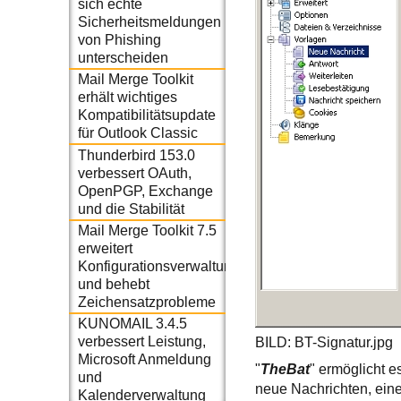
sich echte
Sicherheitsmeldungen
von Phishing
unterscheiden
Mail Merge Toolkit
erhält wichtiges
Kompatibilitätsupdate
für Outlook Classic
Thunderbird 153.0
verbessert OAuth,
OpenPGP, Exchange
und die Stabilität
Mail Merge Toolkit 7.5
erweitert
Konfigurationsverwaltung
und behebt
Zeichensatzprobleme
KUNOMAIL 3.4.5
verbessert Leistung,
BILD: BT-Signatur.jpg
Microsoft Anmeldung
"
TheBat
" ermöglicht e
und
neue Nachrichten, eine
Kalenderverwaltung