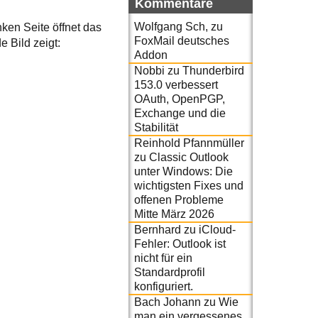
Kommentare
Wolfgang Sch,
zu
inken Seite öffnet das
FoxMail deutsches
e Bild zeigt:
Addon
Nobbi
zu
Thunderbird
153.0 verbessert
OAuth, OpenPGP,
Exchange und die
Stabilität
Reinhold Pfannmüller
zu
Classic Outlook
unter Windows: Die
wichtigsten Fixes und
offenen Probleme
Mitte März 2026
Bernhard
zu
iCloud-
Fehler: Outlook ist
nicht für ein
Standardprofil
konfiguriert.
Bach Johann
zu
Wie
man ein vergessenes