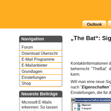
g erscheinenden Newsletter
Outlook
zu Thema Email für Sie
„The Bat“: Sig
Navigation
underbird oder auch
Forum
Download Übersicht
E-Mail Programme
Kontaktinformationen d
E-Mailanbieter
beherrscht "TheBat" 
Grundlagen
kann.
Einstellungen
Will man eine neue Sig
Shop
nach "
Eigenschaften
"
Einstellungen, die für 
Neueste Beiträge
Microsoft E-Mails
erkennen: So lassen