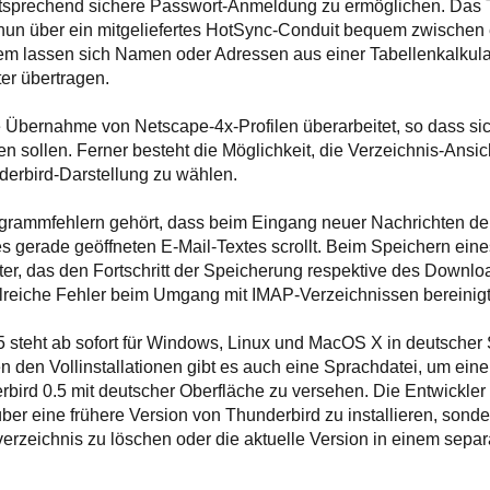
tsprechend sichere Passwort-Anmeldung zu ermöglichen. Das 
 nun über ein mitgeliefertes HotSync-Conduit bequem zwische
em lassen sich Namen oder Adressen aus einer Tabellenkalkula
er übertragen.
 Übernahme von Netscape-4x-Profilen überarbeitet, so dass sic
en sollen. Ferner besteht die Möglichkeit, die Verzeichnis-Ansic
nderbird-Darstellung zu wählen.
grammfehlern gehört, dass beim Eingang neuer Nachrichten der 
s gerade geöffneten E-Mail-Textes scrollt. Beim Speichern ein
ter, das den Fortschritt der Speicherung respektive des Downlo
eiche Fehler beim Umgang mit IMAP-Verzeichnissen bereinigt
5 steht ab sofort für Windows, Linux und MacOS X in deutsche
n den Vollinstallationen gibt es auch eine Sprachdatei, um ein
erbird 0.5 mit deutscher Oberfläche zu versehen. Die Entwickler
über eine frühere Version von Thunderbird zu installieren, sond
rzeichnis zu löschen oder die aktuelle Version in einem separ