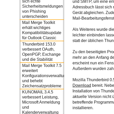
sich echte
und SMTP, um eine en
Sicherheitsmeldungen
Adressbuch lässt sich
von Phishing
Gerät abgleichen. Zud
unterscheiden
Mail-Bearbeitungsfenst
Mail Merge Toolkit
erhält wichtiges
Als Weiteres wurde die
Kompatibilitätsupdate
leichter einbinden lass
für Outlook Classic
statt der üblichen Thu
Thunderbird 153.0
verbessert OAuth,
Zu den beseitigten Pro
OpenPGP, Exchange
mehr an den Anfang de
und die Stabilität
erscheint nun ein Fens
Mail Merge Toolkit 7.5
Außerdem wurden zahlr
erweitert
Konfigurationsverwaltung
Mozilla Thunderbird 0.
und behebt
Download
bereit. Nebe
Zeichensatzprobleme
Installation von Thund
KUNOMAIL 3.4.5
aktuelle Version nicht 
verbessert Leistung,
betreffende Programmve
Microsoft Anmeldung
und
installieren.
Kalenderverwaltung