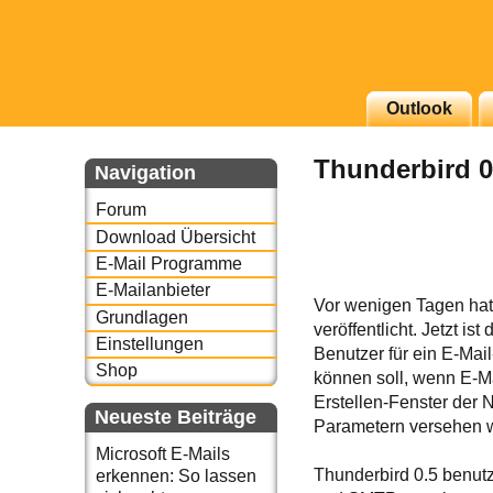
Outlook
g erscheinenden Newsletter
Thunderbird 0
zu Thema Email für Sie
Navigation
Forum
underbird oder auch
Download Übersicht
E-Mail Programme
E-Mailanbieter
Vor wenigen Tagen hat
Grundlagen
veröffentlicht. Jetzt i
Einstellungen
Benutzer für ein E-Ma
Shop
können soll, wenn E-Mai
Erstellen-Fenster der 
Neueste Beiträge
Parametern versehen 
Microsoft E-Mails
Thunderbird 0.5 benutz
erkennen: So lassen