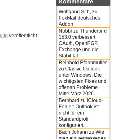
Kommentare
Wolfgang Sch,
zu
FoxMail deutsches
Addon
Nobbi
zu
Thunderbird
ilfe
veröffentlicht.
153.0 verbessert
OAuth, OpenPGP,
Exchange und die
Stabilität
Reinhold Pfannmüller
zu
Classic Outlook
unter Windows: Die
wichtigsten Fixes und
offenen Probleme
Mitte März 2026
Bernhard
zu
iCloud-
Fehler: Outlook ist
nicht für ein
Standardprofil
konfiguriert.
Bach Johann
zu
Wie
man ein vergessenes