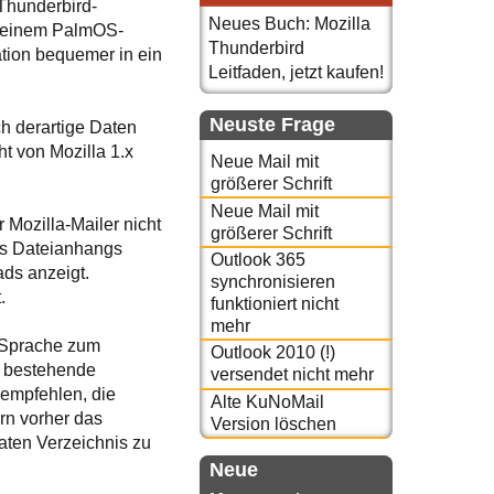
Thunderbird-
Neues Buch: Mozilla
n einem PalmOS-
Thunderbird
tion bequemer in ein
Leitfaden, jetzt kaufen!
Neuste Frage
h derartige Daten
ht von Mozilla 1.x
Neue Mail mit
größerer Schrift
Neue Mail mit
Mozilla-Mailer nicht
größerer Schrift
es Dateianhangs
Outlook 365
ads anzeigt.
synchronisieren
.
funktioniert nicht
mehr
r Sprache zum
Outlook 2010 (!)
e bestehende
versendet nicht mehr
 empfehlen, die
Alte KuNoMail
ern vorher das
Version löschen
aten Verzeichnis zu
Neue