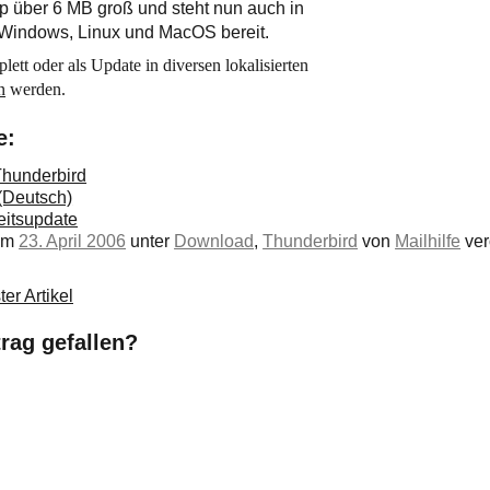
p über 6 MB groß und steht nun auch in
Windows
,
Linux
und MacOS bereit.
tt oder als Update in diversen lokalisierten
n
werden.
e:
Thunderbird
 (Deutsch)
heitsupdate
 am
23. April 2006
unter
Download
,
Thunderbird
von
Mailhilfe
verö
er Artikel
trag gefallen?