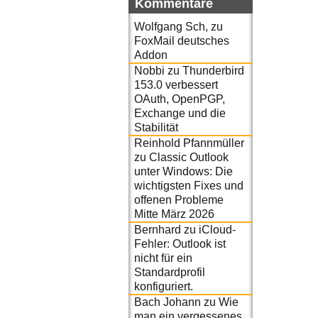
Kommentare
Wolfgang Sch,
zu
FoxMail deutsches
Addon
Nobbi
zu
Thunderbird
153.0 verbessert
OAuth, OpenPGP,
Exchange und die
Stabilität
Reinhold Pfannmüller
zu
Classic Outlook
unter Windows: Die
wichtigsten Fixes und
offenen Probleme
Mitte März 2026
Bernhard
zu
iCloud-
Fehler: Outlook ist
nicht für ein
Standardprofil
konfiguriert.
Bach Johann
zu
Wie
man ein vergessenes