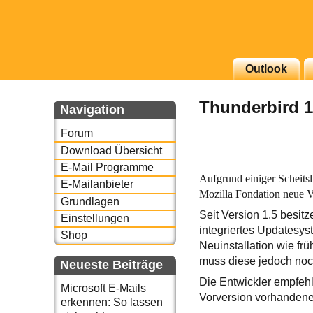
g erscheinenden Newsletter
Outlook
zu Thema Email für Sie
Thunderbird 1
Navigation
underbird oder auch
Forum
Download Übersicht
E-Mail Programme
Aufgrund einiger Scheitsl
E-Mailanbieter
Mozilla Fondation neue 
Grundlagen
Seit Version 1.5 besitz
Einstellungen
integriertes Updatesys
Shop
Neuinstallation wie frü
muss diese jedoch noc
Neueste Beiträge
Die Entwickler empfehl
Microsoft E-Mails
Vorversion vorhanden
erkennen: So lassen