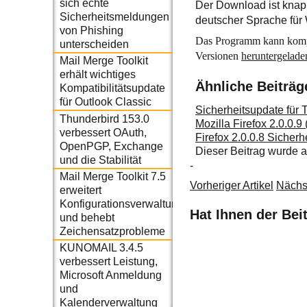
sich echte
Der Download ist knap
Sicherheitsmeldungen
deutscher Sprache für
von Phishing
Das Programm kann komple
unterscheiden
Versionen
heruntergelade
Mail Merge Toolkit
erhält wichtiges
Ähnliche Beiträg
Kompatibilitätsupdate
für Outlook Classic
Sicherheitsupdate für 
Thunderbird 153.0
Mozilla Firefox 2.0.0.9
verbessert OAuth,
Firefox 2.0.0.8 Sicher
OpenPGP, Exchange
Dieser Beitrag wurde
und die Stabilität
-
Mail Merge Toolkit 7.5
Vorheriger Artikel
Nächst
erweitert
Konfigurationsverwaltung
Hat Ihnen der Bei
und behebt
Zeichensatzprobleme
KUNOMAIL 3.4.5
verbessert Leistung,
Microsoft Anmeldung
und
Kalenderverwaltung